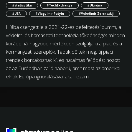
#statisztika
#TechExchange
#Ukrajna
#USA
#Vlagyimir Putyin
#Volodimir Zelenszkij
Hiába csengett le a 2021-22-es befektetési bumm, a
védelmi és harcászati technológia tőkeéhségét minden
korábbinál nagyobb mértékben szolgálja ki a piac és a
kormányzati szereplők. Tabuk dőltek meg, új piaci
trendek bontakoznak ki, és hatalmas fejlődést hozott
az az Európában zajló háború, amit most az amerikai
elnök Európa ignorálásával akar lezárni.