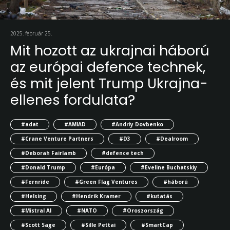
2025. február 25.
Mit hozott az ukrajnai háború
az európai defence technek,
és mit jelent Trump Ukrajna-
ellenes fordulata?
#adat
#AMIAD
#Andriy Dovbenko
#Crane Venture Partners
#D3
#Dealroom
#Deborah Fairlamb
#defence tech
#Donald Trump
#Európa
#Eveline Buchatskiy
#Fernride
#Green Flag Ventures
#háború
#Helsing
#Hendrik Kramer
#kutatás
#Mistral AI
#NATO
#Oroszország
#Scott Sage
#Sille Pettai
#SmartCap