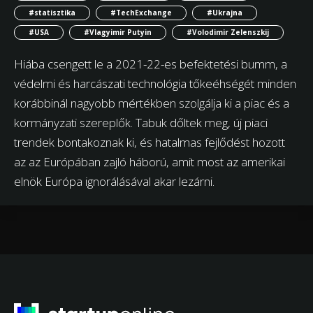
#statisztika
#TechExchange
#Ukrajna
#USA
#Vlagyimir Putyin
#Volodimir Zelenszkij
Hiába csengett le a 2021-22-es befektetési bumm, a
védelmi és harcászati technológia tőkeéhségét minden
korábbinál nagyobb mértékben szolgálja ki a piac és a
kormányzati szereplők. Tabuk dőltek meg, új piaci
trendek bontakoznak ki, és hatalmas fejlődést hozott
az az Európában zajló háború, amit most az amerikai
elnök Európa ignorálásával akar lezárni.