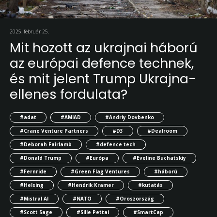
2025. február 25.
Mit hozott az ukrajnai háború
az európai defence technek,
és mit jelent Trump Ukrajna-
ellenes fordulata?
#adat
#AMIAD
#Andriy Dovbenko
#Crane Venture Partners
#D3
#Dealroom
#Deborah Fairlamb
#defence tech
#Donald Trump
#Európa
#Eveline Buchatskiy
#Fernride
#Green Flag Ventures
#háború
#Helsing
#Hendrik Kramer
#kutatás
#Mistral AI
#NATO
#Oroszország
#Scott Sage
#Sille Pettai
#SmartCap