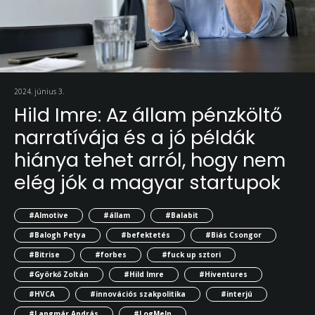
2024. június 3.
Hild Imre: Az állam pénzköltő
narratívája és a jó példák
hiánya tehet arról, hogy nem
elég jók a magyar startupok
#AImotive
#állam
#Balabit
#Balogh Petya
#befektetés
#Biás Csongor
#Bitrise
#forbes
#fuck up sztori
#Györkő Zoltán
#Hild Imre
#Hiventures
#HVCA
#innovációs szakpolitika
#interjú
#Langmár András
#LogMeIn