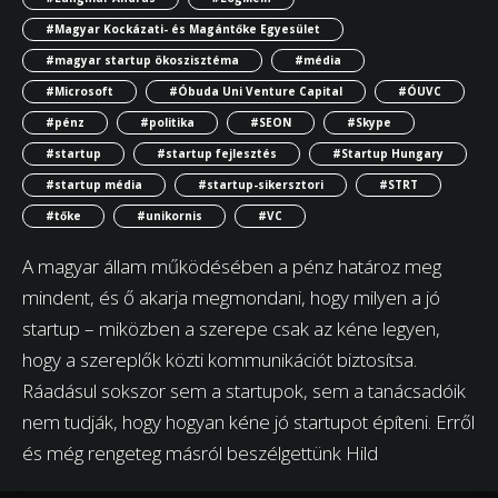
#Magyar Kockázati- és Magántőke Egyesület
#magyar startup ökoszisztéma
#média
#Microsoft
#Óbuda Uni Venture Capital
#ÓUVC
#pénz
#politika
#SEON
#Skype
#startup
#startup fejlesztés
#Startup Hungary
#startup média
#startup-sikersztori
#STRT
#tőke
#unikornis
#VC
A magyar állam működésében a pénz határoz meg
mindent, és ő akarja megmondani, hogy milyen a jó
startup – miközben a szerepe csak az kéne legyen,
hogy a szereplők közti kommunikációt biztosítsa.
Ráadásul sokszor sem a startupok, sem a tanácsadóik
nem tudják, hogy hogyan kéne jó startupot építeni. Erről
és még rengeteg másról beszélgettünk Hild