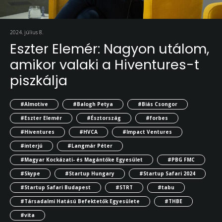
2024. július 8.
Eszter Elemér: Nagyon utálom,
amikor valaki a Hiventures-t
piszkálja
#AImotive
#Balogh Petya
#Biás Csongor
#Eszter Elemér
#Észtország
#forbes
#Hiventures
#HVCA
#Impact Ventures
#interjú
#Langmár Péter
#Magyar Kockázati- és Magántőke Egyesület
#PBG FMC
#Skype
#Startup Hungary
#Startup Safari 2024
#Startup Safari Budapest
#STRT
#tabu
#Társadalmi Hatású Befektetők Egyesülete
#THBE
#vita