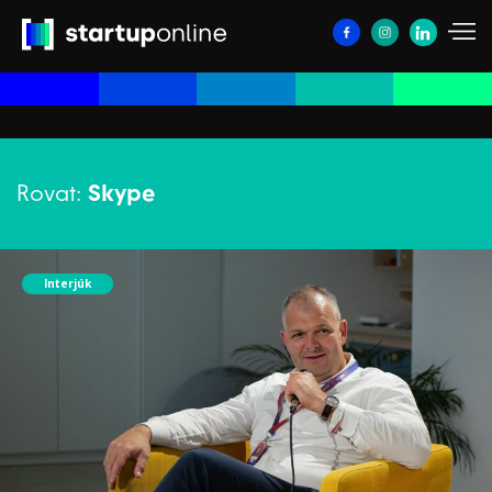
Rovat:
Skype
Interjúk