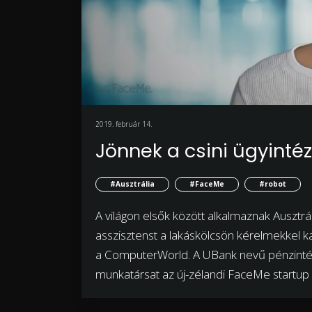
2019. február 14.
Jönnek a csini ügyinté
#Ausztrália
#FaceMe
#robot
A világon elsők között alkalmaznak Ausztrál
asszisztenst a lakáskölcsön kérelmekkel kap
a ComputerWorld. A UBank nevű pénzintéze
munkatársat az új-zélandi FaceMe startup c