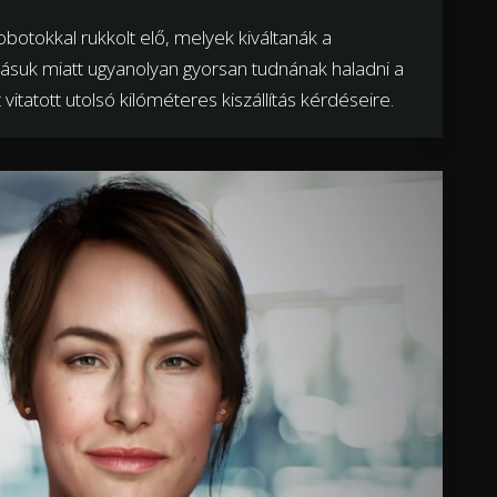
botokkal rukkolt elő, melyek kiváltanák a
kításuk miatt ugyanolyan gyorsan tudnának haladni a
itatott utolsó kilóméteres kiszállítás kérdéseire.