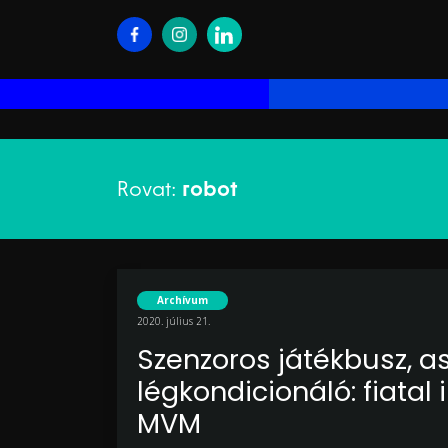
Rovat:
robot
Archívum
2020. július 21.
Szenzoros játékbusz, asz
légkondicionáló: fiatal 
MVM