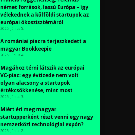
német források, lassú Európa – így
vélekednek a külföldi startupok az
európai ökoszisztémáról
2025. június 5.
A romániai piacra terjeszkedett a
magyar Bookkeepie
2025. június 4.
Magához térni látszik az európai
VC-piac: egy évtizede nem volt
olyan alacsony a startupok
értékcsökkenése, mint most
2025. június 3.
Miért éri meg magyar
startupperként részt venni egy nagy
nemzetközi technológiai expón?
2025. június 2.