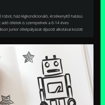
 robot, házi légkondicionáló, érzékenyítő hatású
tet adó ötletek is szerepelnek a 6-14 éves
on Junior ötletpályázat díjazott alkotásai között.