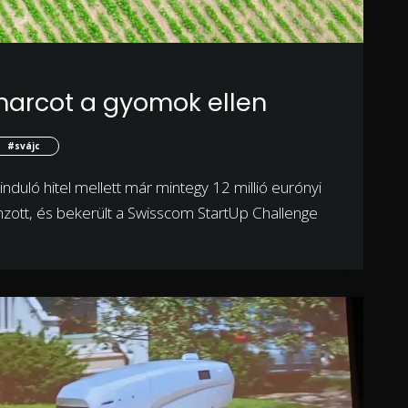
a harcot a gyomok ellen
#svájc
 induló hitel mellett már mintegy 12 millió eurónyi
zott, és bekerült a Swisscom StartUp Challenge