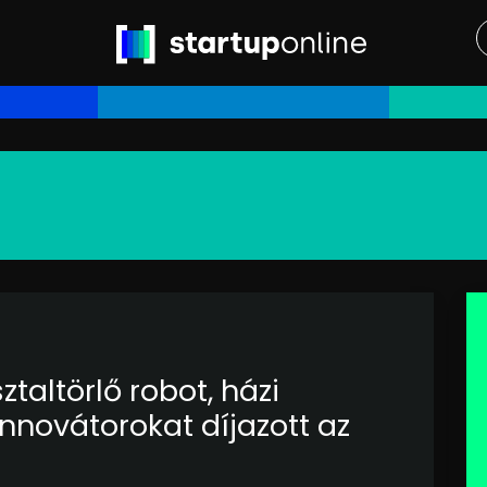
taltörlő robot, házi
innovátorokat díjazott az