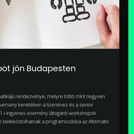
bot jön Budapesten
matikájú rendezvénye, melyre több mint negyven
 verseny keretében a tizenéves és a senior
r 11-i ingyenes esemény látogatói workshopok
s belekóstolhatnak a programozásba az Alternatív