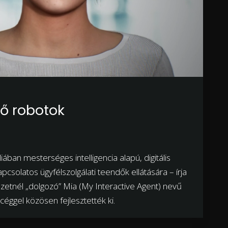
ző robotok
iában mesterséges intelligencia alapú, digitális
csolatos ügyfélszolgálati teendők ellátására – írja
tnél „dolgozó” Mia (My Interactive Agent) nevű
éggel közösen fejlesztették ki.