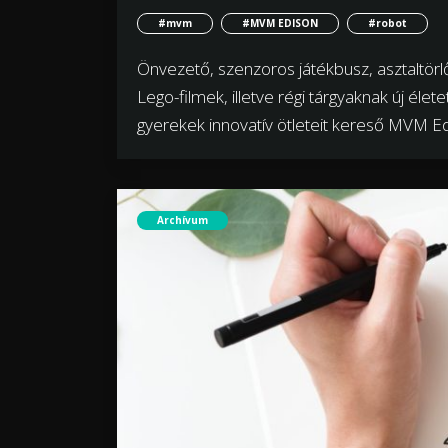
#mvm
#MVM EDISON
#robot
Önvezető, szenzoros játékbusz, asztaltörlő
Lego-filmek, illetve régi tárgyaknak új éle
gyerekek innovatív ötleteit kereső MVM Edis
Archívum