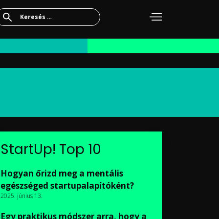
Keresés:
StartUp! Top 10
Hogyan őrizd meg a mentális
egészséged startupalapítóként?
2025. június 13.
Egy praktikus módszer arra, hogy a