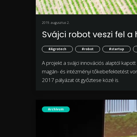
2019. augusztus 2.
Svájci robot veszi fel 
#Agrotech
#robot
#startup
A projekt a svájci innovációs alaptól kapott
magán- és intézményi tőkebefektetést von
2017 pályázat öt győztese közé is.
Archívum