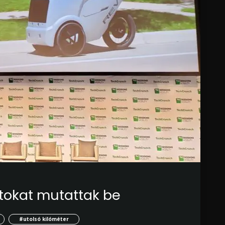
tokat mutattak be
#utolsó kilóméter