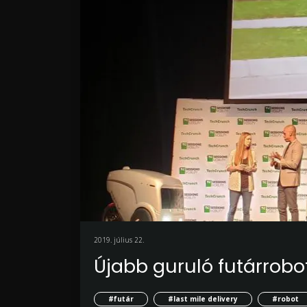
2019. július 22.
Újabb guruló futárrobo
#futár
#last mile delivery
#robot