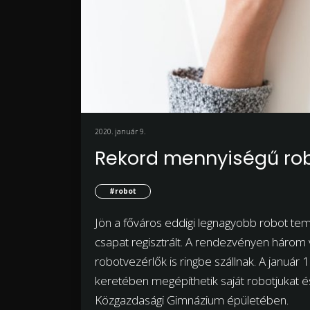
2020. január 9.
Rekord mennyiségű ro
#robot
Jön a főváros eddigi legnagyobb robot te
csapat regisztrált. A rendezvényen három
robotvezérlők is ringbe szállnak. A januá
keretében megépíthetik saját robotjukat é
Közgazdasági Gimnázium épületében.