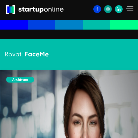
Rovat:
FaceMe
Archívum