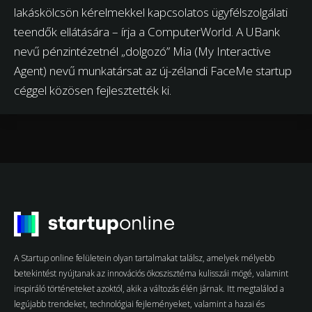
lakáskölcsön kérelmekkel kapcsolatos ügyfélszolgálati
teendők ellátására – írja a ComputerWorld. A UBank
nevű pénzintézetnél „dolgozó” Mia (My Interactive
Agent) nevű munkatársat az új-zélandi FaceMe startup
céggel közösen fejlesztették ki.
A Startup online felületein olyan tartalmakat találsz, amelyek mélyebb
betekintést nyújtanak az innovációs ökoszisztéma kulisszái mögé, valamint
inspiráló történeteket azoktól, akik a változás élén járnak. Itt megtalálod a
legújabb trendeket, technológiai fejleményeket, valamint a hazai és