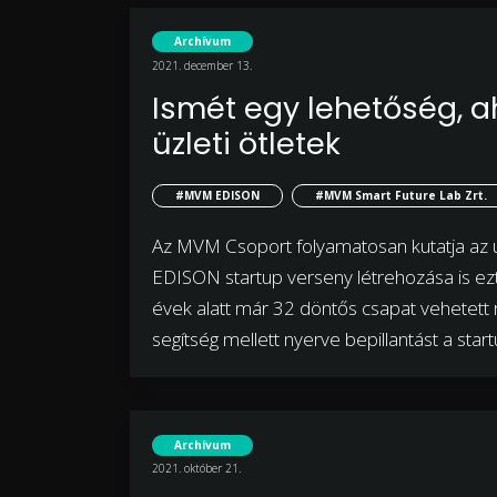
Archívum
2021. december 13.
Ismét egy lehetőség, 
üzleti ötletek
#MVM EDISON
#MVM Smart Future Lab Zrt.
Az MVM Csoport folyamatosan kutatja az ú
EDISON startup verseny létrehozása is ezt 
évek alatt már 32 döntős csapat vehetett
segítség mellett nyerve bepillantást a sta
Archívum
2021. október 21.