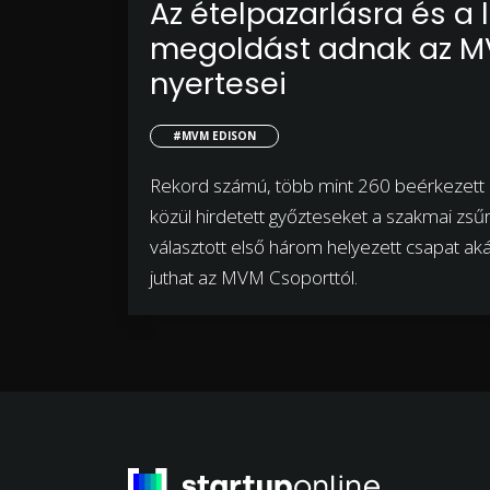
Az ételpazarlásra és a
megoldást adnak az M
nyertesei
#MVM EDISON
Rekord számú, több mint 260 beérkezett p
közül hirdetett győzteseket a szakmai zs
választott első három helyezett csapat ak
juthat az MVM Csoporttól.