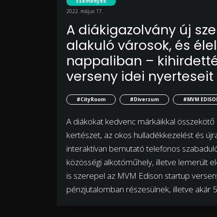
Események
2022. május 17.
A diákigazolvány új s
alakuló városok, és él
nappaliban – kihirdett
verseny idei nyerteseit
#CityRoom
#Diverzum
#MVM EDISO
A diákokat kedvenc márkáikkal összekötő p
kertészet, az okos hulladékkezelést és új
interaktívan bemutató telefonos szabadulósz
közösségi alkotóműhely, illetve lemerült e
is szerepel az MVM Edison startup verseny 
pénzjutalomban részesülnek, illetve akár 5