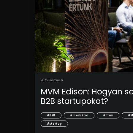
2025. március 6.
MVM Edison: Hogyan seg
B2B startupokat?
#B2B
#inkubáció
#mvm
#M
#startup