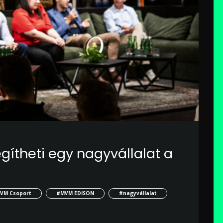
ítheti egy nagyvállalat a
VM Csoport
#MVM EDISON
#nagyvállalat