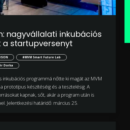
: nagyvállalati inkubációs
 a startupversenyt
ISON
#MVM Smart Future Lab
ér Dorka
es inkubációs programmá nőtte ki magát az MVM
a prototípus készítéséig és a tesztelésig. A
orrásokat kapnak, sőt, akár a program után is
. Jelentkezési határidő: március 25.