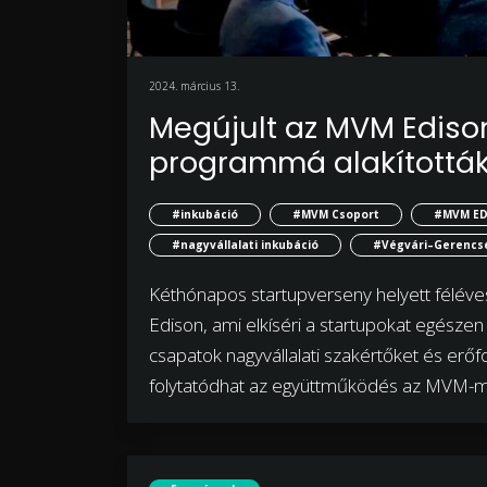
2024. március 13.
Megújult az MVM Edison
programmá alakították
#inkubáció
#MVM Csoport
#MVM ED
#nagyvállalati inkubáció
#Végvári–Gerencs
Kéthónapos startupverseny helyett félév
Edison, ami elkíséri a startupokat egészen 
csapatok nagyvállalati szakértőket és erőf
folytatódhat az együttműködés az MVM-mel