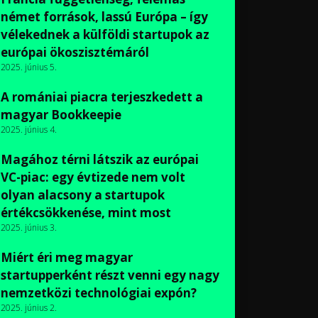
német források, lassú Európa – így
vélekednek a külföldi startupok az
európai ökoszisztémáról
2025. június 5.
A romániai piacra terjeszkedett a
magyar Bookkeepie
2025. június 4.
Magához térni látszik az európai
VC-piac: egy évtizede nem volt
olyan alacsony a startupok
értékcsökkenése, mint most
2025. június 3.
Miért éri meg magyar
startupperként részt venni egy nagy
nemzetközi technológiai expón?
2025. június 2.