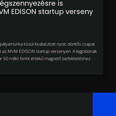
 légszennyezésre is
VM EDISON startup verseny
ályamunka közül kiválasztott nyolc döntős csapat
űri az MVM EDISON startup versenyen. A legjobbnak
ár 50 millió forint értékű magvető befektetéshez