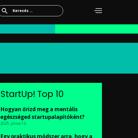
Keresés:
StartUp! Top 10
Hogyan őrizd meg a mentális
egészséged startupalapítóként?
2025. június 13.
Egy praktikus módszer arra, hogy a