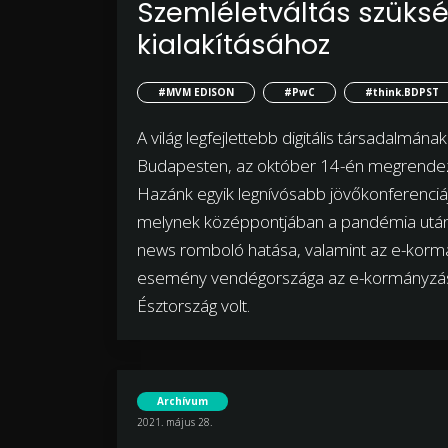
Szemléletváltás szüksé
kialakításához
#MVM EDISON
#PwC
#think.BDPST
A világ legfejlettebb digitális társadalmán
Budapesten, az október 14-én megrendezé
Hazánk egyik legnívósabb jövőkonferenciá
melynek középpontjában a pandémia utáni di
news romboló hatása, valamint az e-kormán
esemény vendégországa az e-kormányzásban
Észtország volt.
Archívum
2021. május 28.