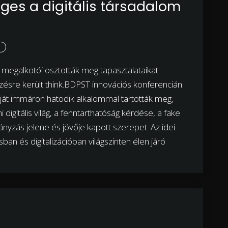
ges a digitális társadalom
ak megalkotói osztották meg tapasztalataikat
sre került think.BDPST innovációs konferencián.
ját immáron hatodik alkalommal tartották meg,
gitális világ, a fenntarthatóság kérdése, a fake
yzás jelene és jövője kapott szerepet. Az idei
 és digitalizációban világszinten élen járó