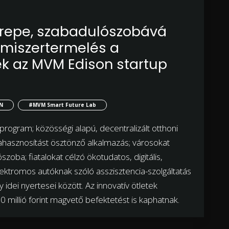
zerepe, szabadulószobává
elmiszertermelés a
ék az MVM Edison startup
N
#MVM Smart Future Lab
rogram; közösségi alapú, decentralizált otthoni
rahasznosítást ösztönző alkalmazás; városokat
oba; fiatalokat célzó ökotudatos, digitális,
lektromos autóknak szóló asszisztencia-szolgáltatás
idei nyertesei között. Az innovatív ötletek
0 millió forint magvető befektetést is kaphatnak.