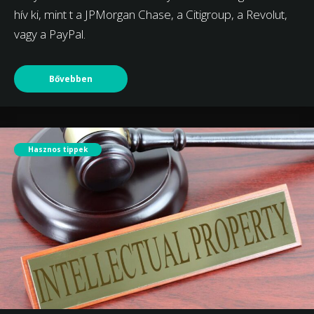
hív ki, mint t a JPMorgan Chase, a Citigroup, a Revolut,
vagy a PayPal.
Bővebben
Hasznos tippek