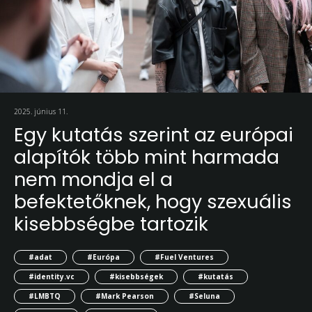
2025. június 11.
Egy kutatás szerint az európai
alapítók több mint harmada
nem mondja el a
befektetőknek, hogy szexuális
kisebbségbe tartozik
#adat
#Európa
#Fuel Ventures
#identity.vc
#kisebbségek
#kutatás
#LMBTQ
#Mark Pearson
#Seluna