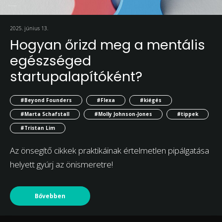
2025. június 13.
Hogyan őrizd meg a mentális
egészséged
startupalapítóként?
#Beyond Founders
#Flexa
#kiégés
#Marta Schafstall
#Molly Johnson-Jones
#tippek
#Tristan Lim
Az önsegítő cikkek praktikáinak értelmetlen pipálgatása
helyett gyúrj az önismeretre!
Bővebben