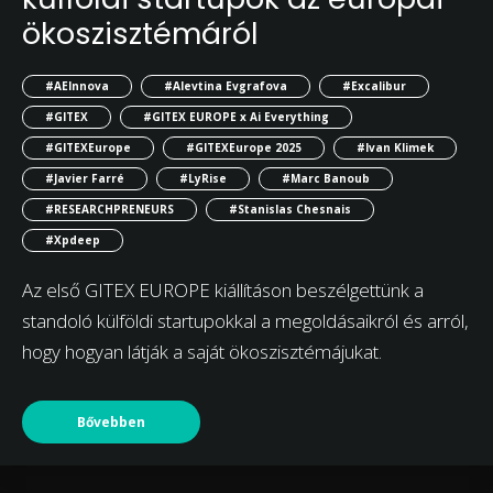
ökoszisztémáról
#AEInnova
#Alevtina Evgrafova
#Excalibur
#GITEX
#GITEX EUROPE x Ai Everything
#GITEXEurope
#GITEXEurope 2025
#Ivan Klimek
#Javier Farré
#LyRise
#Marc Banoub
#RESEARCHPRENEURS
#Stanislas Chesnais
#Xpdeep
Az első GITEX EUROPE kiállításon beszélgettünk a
standoló külföldi startupokkal a megoldásaikról és arról,
hogy hogyan látják a saját ökoszisztémájukat.
Bővebben