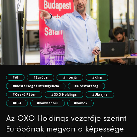
#AI
#Európa
#interjú
#Kína
#mesterséges intelligencia
#Oroszország
#Oszkó Péter
#OXO Holdings
#Ukrajna
#USA
#vámháború
#vámok
Az OXO Holdings vezetője szerint
Európának megvan a képessége