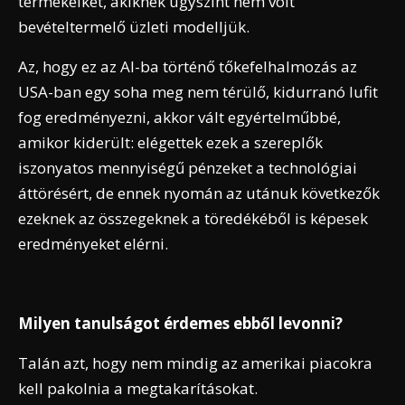
termékeiket, akiknek úgyszint nem volt
bevételtermelő üzleti modelljük.
Az, hogy ez az AI-ba történő tőkefelhalmozás az
USA-ban egy soha meg nem térülő, kidurranó lufit
fog eredményezni, akkor vált egyértelműbbé,
amikor kiderült: elégettek ezek a szereplők
iszonyatos mennyiségű pénzeket a technológiai
áttörésért, de ennek nyomán az utánuk következők
ezeknek az összegeknek a töredékéből is képesek
eredményeket elérni.
Milyen tanulságot érdemes ebből levonni?
Talán azt, hogy nem mindig az amerikai piacokra
kell pakolnia a megtakarításokat.