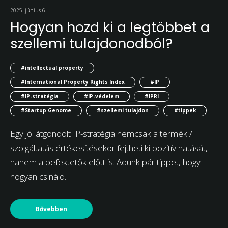
2025. június 6.
Hogyan hozd ki a legtöbbet a
szellemi tulajdonodból?
#intellectual property
#International Property Rights Index
#IP
#IP-stratégia
#IP-védelem
#IPRI
#Startup Genome
#szellemi tulajdon
#tippek
Egy jól átgondolt IP-stratégia nemcsak a termék /
szolgáltatás értékesítésekor fejtheti ki pozitív hatását,
hanem a befektetők előtt is. Adunk pár tippet, hogy
hogyan csináld.
Bővebben