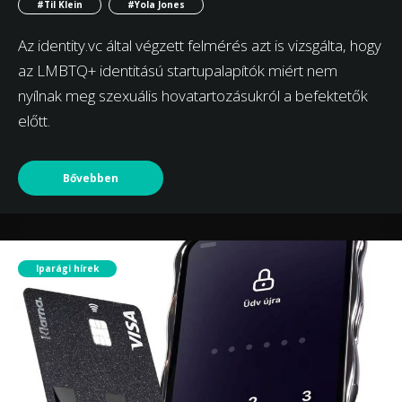
#Til Klein
#Yola Jones
Az identity.vc által végzett felmérés azt is vizsgálta, hogy
az LMBTQ+ identitású startupalapítók miért nem
nyílnak meg szexuális hovatartozásukról a befektetők
előtt.
Bővebben
Iparági hírek