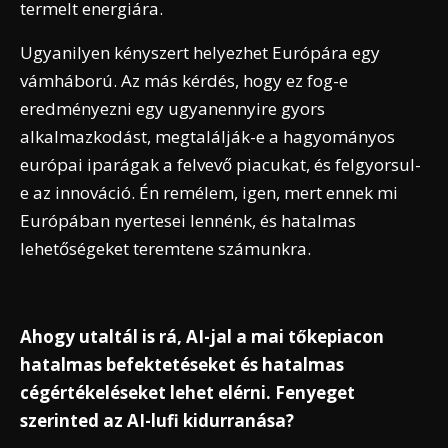
termelt energiára.
Ugyanilyen kényszert helyezhet Európára egy
vámháború. Az más kérdés, hogy ez fog-e
eredményezni egy ugyanennyire gyors
alkalmazkodást, megtalálják-e a hagyományos
európai iparágak a felvevő piacukat, és felgyorsul-
e az innováció. Én remélem, igen, mert ennek mi
Európában nyertesei lennénk, és hatalmas
lehetőségeket teremtene számunkra.
Ahogy utaltál is rá, AI-jal a mai tőkepiacon
hatalmas befektetéseket és hatalmas
cégértékeléseket lehet elérni. Fenyeget
szerinted az AI-lufi kidurranása?