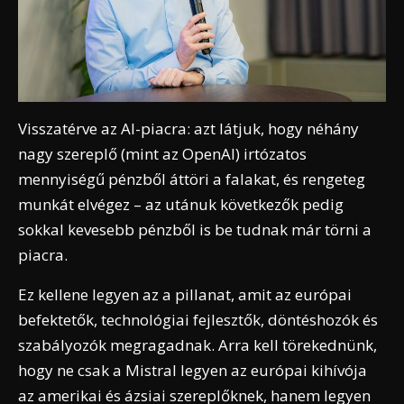
Visszatérve az AI-piacra: azt látjuk, hogy néhány
nagy szereplő (mint az OpenAI) irtózatos
mennyiségű pénzből áttöri a falakat, és rengeteg
munkát elvégez – az utánuk következők pedig
sokkal kevesebb pénzből is be tudnak már törni a
piacra.
Ez kellene legyen az a pillanat, amit az európai
befektetők, technológiai fejlesztők, döntéshozók és
szabályozók megragadnak. Arra kell törekednünk,
hogy ne csak a Mistral legyen az európai kihívója
az amerikai és ázsiai szereplőknek, hanem legyen