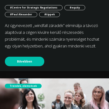
#Centre for Strategic Negotiations
#equity
#Paul Alexander
#tippek
Az úgynevezett „windfall záradék” eliminálja a távozó
alapítóval a cégen kívülre kerülő részesedés
problémáit, és mindenki számára nyereséget hozhat
egy olyan helyzetben, ahol gyakran mindenki veszít.
Bővebben
Trendek, elemzések