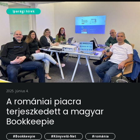
Iparági hírek
2025. június 4.
A romániai piacra
terjeszkedett a magyar
Bookkeepie
#Bookkeepie
#Könyvelő-Net
#románia