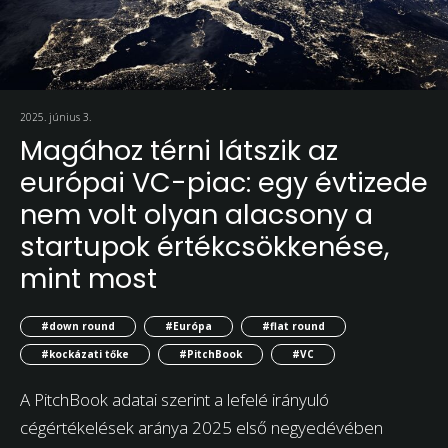
2025. június 3.
Magához térni látszik az
európai VC-piac: egy évtizede
nem volt olyan alacsony a
startupok értékcsökkenése,
mint most
#down round
#Európa
#flat round
#kockázati tőke
#PitchBook
#VC
A PitchBook adatai szerint a lefelé irányuló
cégértékelések aránya 2025 első negyedévében