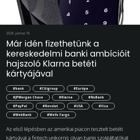
2025. június 10.
Már idén fizethetünk a
kereskedelmi banki ambícióit
hajszoló Klarna betéti
kártyájával
#bank
#Citigroup
#Európa
#JPMorgan Chase
#Klarna
#NuBank
#PayPal
#Revolut
#USA
#Visa
#WebBank
#Wells Fargo
Az első lépésben az amerikai piacon tesztelt betéti
kártyával a fintech unikornis olyan banki szolgáltatókat