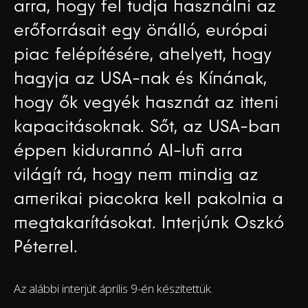
arra, hogy fel tudja használni az
erőforrásait egy önálló, európai
piac felépítésére, ahelyett, hogy
hagyja az USA-nak és Kínának,
hogy ők vegyék hasznát az itteni
kapacitásoknak.
Sőt, az USA-ban
éppen kidurannó AI-lufi arra
világít rá, hogy nem mindig az
amerikai piacokra kell pakolnia a
megtakarításokat. Interjúnk Oszkó
Péterrel.
Az alábbi interjút április 9-én készítettük.