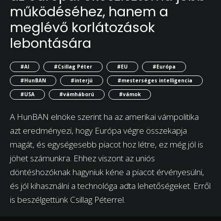
működéséhez, hanem a
meglévő korlátozások
lebontására
#AI
#Csillag Péter
#EU
#Európa
#HunBAN
#interjú
#mesterséges intelligencia
#USA
#vámháború
#vámok
A HunBAN elnöke szerint ha az amerikai vámpolitika
azt eredményezi, hogy Európa végre összekapja
magát, és egységesebb piacot hoz létre, ez még jól is
jöhet számunkra. Ehhez viszont az uniós
döntéshozóknak hagyniuk kéne a piacot érvényesülni,
és jól kihasználni a technológa adta lehetőségeket. Erről
is beszélgettünk Csillag Péterrel.