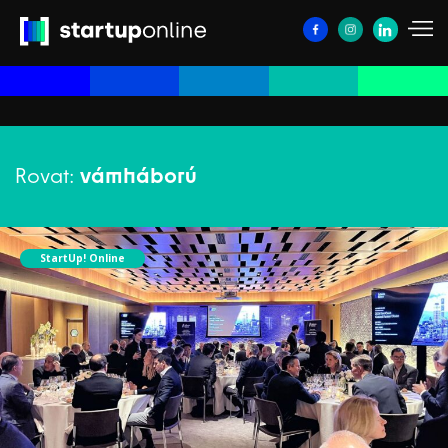
Rovat:
vámháború
StartUp! Online