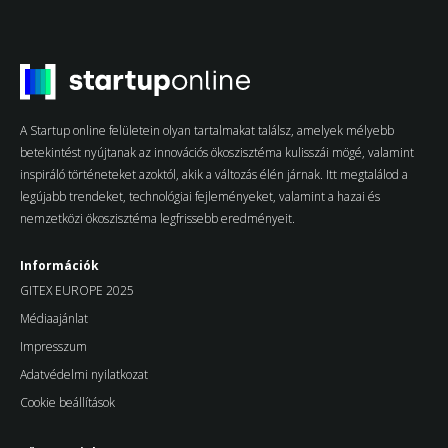
A Startup online felületein olyan tartalmakat találsz, amelyek mélyebb
betekintést nyújtanak az innovációs ökoszisztéma kulisszái mögé, valamint
inspiráló történeteket azoktól, akik a változás élén járnak. Itt megtalálod a
legújabb trendeket, technológiai fejleményeket, valamint a hazai és
nemzetközi ökoszisztéma legfrissebb eredményeit.
Információk
GITEX EUROPE 2025
Médiaajánlat
Impresszum
Adatvédelmi nyilatkozat
Cookie beállítások