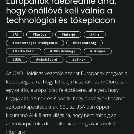
Európának ráébrednie arra,
hogy önállóvá kell válnia a
technológiai és tőkepiacon
#AI
#Európa
#interjú
#Kína
#mesterséges intelligencia
#Oroszország
#Oszkó Péter
#OXO Holdings
#Ukrajna
#USA
#vámháború
#vámok
Az OXO Holdings vezetője szerint Európának megvan a
képessége arra, hogy fel tudja használni az erőforrásait
egy önálló, európai piac felépítésére, ahelyett, hogy
hagyja az USA-nak és Kínának, hogy ők vegyék hasznát
az itteni kapacitásoknak. Sőt, az USA-ban éppen
kidurannó AI-lufi arra világít rá, hogy nem mindig az
amerikai piacokra kell pakolnia a megtakarításokat.
Interjúnk