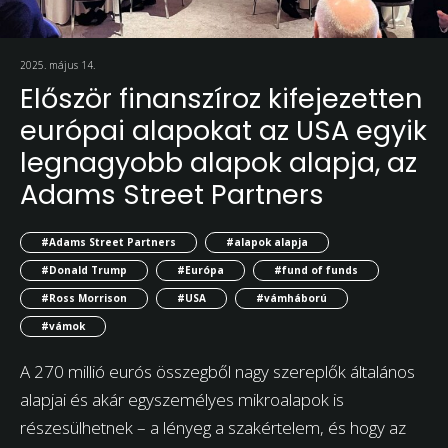
2025. május 14.
Először finanszíroz kifejezetten
európai alapokat az USA egyik
legnagyobb alapok alapja, az
Adams Street Partners
#Adams Street Partners
#alapok alapja
#Donald Trump
#Európa
#fund of funds
#Ross Morrison
#USA
#vámháború
#vámok
A 270 millió eurós összegből nagy szereplők általános
alapjai és akár egyszemélyes mikroalapok is
részesülhetnek – a lényeg a szakértelem, és hogy az