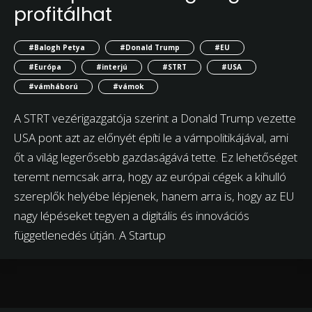
profitálhat
#Balogh Petya
#Donald Trump
#EU
#Európa
#interjú
#STRT
#USA
#vámháború
#vámok
A STRT vezérigazgatója szerint a Donald Trump vezette
USA pont azt az előnyét építi le a vámpolitikájával, ami
őt a világ legerősebb gazdaságává tette. Ez lehetőséget
teremt nemcsak arra, hogy az európai cégek a kihulló
szereplők helyébe lépjenek, hanem arra is, hogy az EU
nagy lépéseket tegyen a digitális és innovációs
függetlenedés útján. A Startup