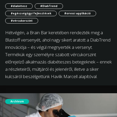
#diabétesz
#DiabTrend
#egészségügyi fejlesztések
#orvosi applikáció
#vércukorszint
Hétvégén, a Brain Bar keretében rendezték meg a
Blastoff versenyét, ahol nagy sikert aratott a DiabTrend
innovációja – és végül megnyerték a versenyt.
Termékük egy személyre szabott vércukorszint
előrejelző alkalmazás diabéteszes betegeknek – ennek
a részleteiről, múltjáról és jelenéről, illetve a siker
kulcsáról beszélgettünk Havlik Marcell alapítóval.
Archívum