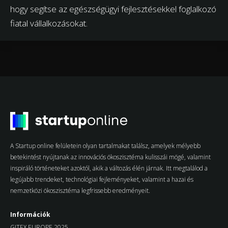
hogy segítse az egészségügyi fejlesztésekkel foglalkozó
fiatal vállalkozásokat.
A Startup online felületein olyan tartalmakat találsz, amelyek mélyebb
betekintést nyújtanak az innovációs ökoszisztéma kulisszái mögé, valamint
inspiráló történeteket azoktól, akik a változás élén járnak. Itt megtalálod a
legújabb trendeket, technológiai fejleményeket, valamint a hazai és
nemzetközi ökoszisztéma legfrissebb eredményeit.
Információk
GITEX EUROPE 2025