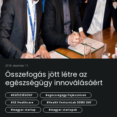
2018. december 11.
Összefogás jött létre az
egészségügy innoválásáért
#EGÉSZSÉGÜGY
#egészségügyi fejlesztések
#GE Healthcare
#Health VentureLab DEMO DAY
#magyar startup
#magyar startupok