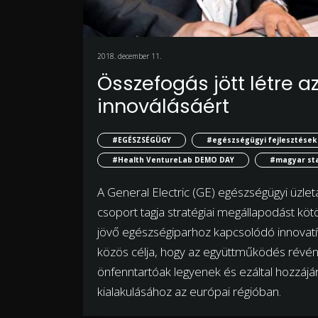
2018. december 11.
Összefogás jött létre 
innoválásáért
#EGÉSZSÉGÜGY
#egészségügyi fejlesztések
#Health VentureLab DEMO DAY
#magyar st
A General Electric (GE) egészségügyi üzle
csoport tagja stratégiai megállapodást kö
jövő egészségiparhoz kapcsolódó innovatív
közös célja, hogy az együttműködés ré
önfenntartóak legyenek és ezáltal hozzájá
kialakulásához az európai régióban.