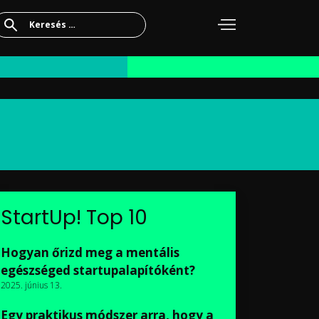
Keresés:
StartUp! Top 10
Hogyan őrizd meg a mentális
egészséged startupalapítóként?
2025. június 13.
Egy praktikus módszer arra, hogy a