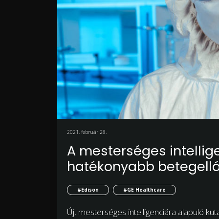
2021. február 28.
A mesterséges intellig
hatékonyabb betegell
#Edison
#GE Healthcare
Új, mesterséges intelligenciára alapuló ku