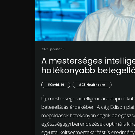
2021. január 19.
A mesterséges intellig
hatékonyabb betegell
#Covid-19
#GE Healthcare
Új, mesterséges intelligenciára alapuló ku
betegellátás érdekében. A cég Edison platfo
megoldások hatékonyan segítik az egészsé
egészségügyi berendezések optimális kihas
egyúttal költségmegtakarítást is eredmé