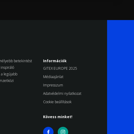
k mélyebb betekintést
Információk
inspiráló
GITEX EUROPE 2025
d a legújabb
Médiaajánlat
emzetközi
Impresszum
Adatvédelmi nyilatkozat
Cookie beállítások
Kövess minket!