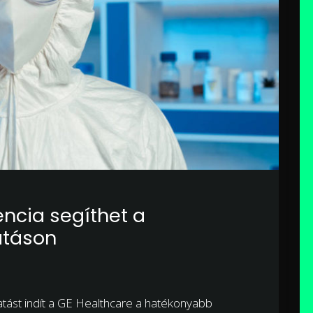
encia segíthet a
átáson
tatást indít a GE Healthcare a hatékonyabb