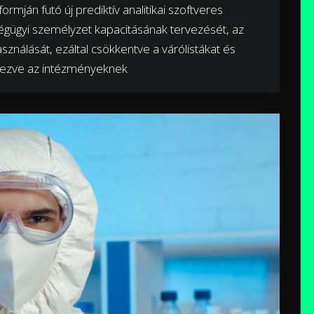
rmján futó új prediktív analitikai szoftveres
gügyi személyzet kapacitásának tervezését, az
ználását, ezáltal csökkentve a várólistákat és
nyezve az intézményeknek