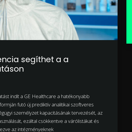
encia segíthet a a
átáson
tatást indít a GE Healthcare a hatékonyabb
rmján futó új prediktív analitikai szoftveres
gügyi személyzet kapacitásának tervezését, az
ználását, ezáltal csökkentve a várólistákat és
nyezve az intézményeknek