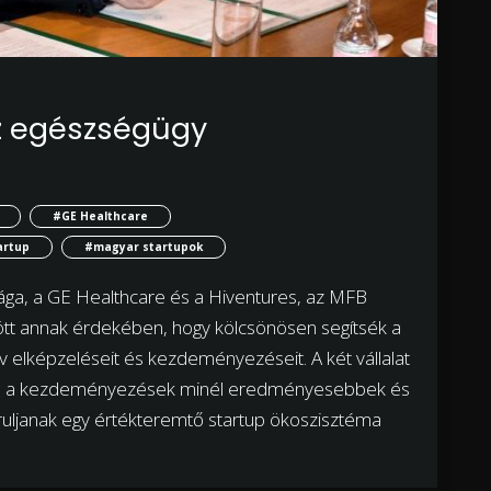
az egészségügy
#GE Healthcare
artup
#magyar startupok
tága, a GE Healthcare és a Hiventures, az MFB
tött annak érdekében, hogy kölcsönösen segítsék a
 elképzeléseit és kezdeményezéseit. A két vállalat
vén a kezdeményezések minél eredményesebbek és
ruljanak egy értékteremtő startup ökoszisztéma