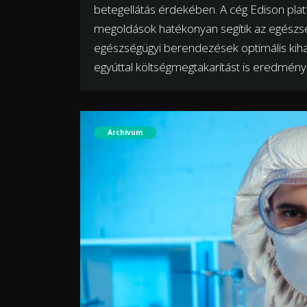
betegellátás érdekében. A cég Edison platfo
megoldások hatékonyan segítik az egészsé
egészségügyi berendezések optimális kihas
egyúttal költségmegtakarítást is eredmé
Archívum