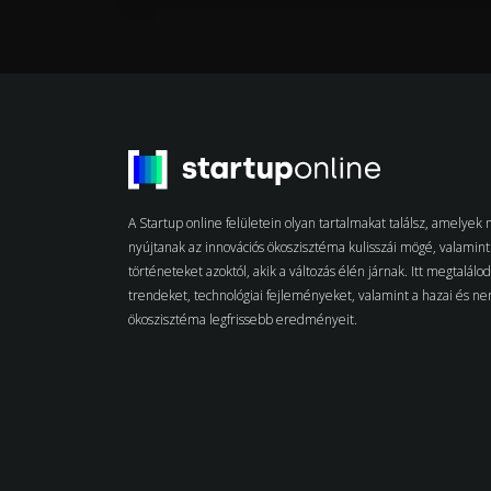
A Startup online felületein olyan tartalmakat találsz, amelye
nyújtanak az innovációs ökoszisztéma kulisszái mögé, valamint 
történeteket azoktól, akik a változás élén járnak. Itt megtalálo
trendeket, technológiai fejleményeket, valamint a hazai és n
ökoszisztéma legfrissebb eredményeit.