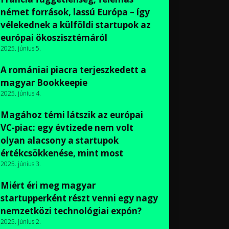
német források, lassú Európa – így
vélekednek a külföldi startupok az
európai ökoszisztémáról
2025. június 5.
A romániai piacra terjeszkedett a
magyar Bookkeepie
2025. június 4.
Magához térni látszik az európai
VC-piac: egy évtizede nem volt
olyan alacsony a startupok
értékcsökkenése, mint most
2025. június 3.
Miért éri meg magyar
startupperként részt venni egy nagy
nemzetközi technológiai expón?
2025. június 2.