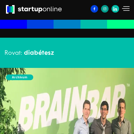
Rovat:
diabétesz
Archívum