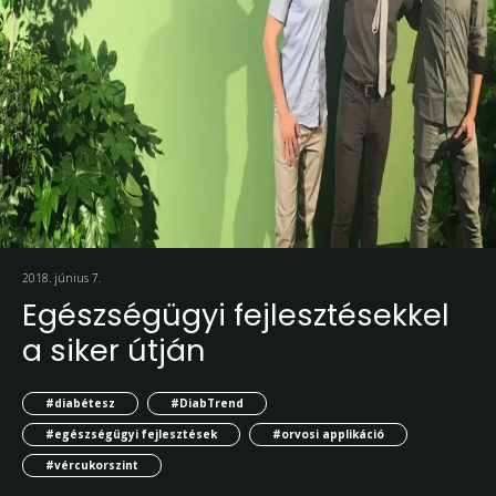
2018. június 7.
Egészségügyi fejlesztésekkel
a siker útján
#diabétesz
#DiabTrend
#egészségügyi fejlesztések
#orvosi applikáció
#vércukorszint