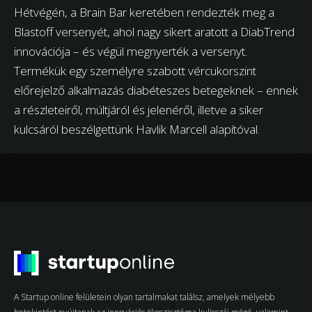
Hétvégén, a Brain Bar keretében rendezték meg a
Blastoff versenyét, ahol nagy sikert aratott a DiabTrend
innovációja – és végül megnyerték a versenyt.
Termékük egy személyre szabott vércukorszint
előrejelző alkalmazás diabéteszes betegeknek – ennek
a részleteiről, múltjáról és jelenéről, illetve a siker
kulcsáról beszélgettünk Havlik Marcell alapítóval.
A Startup online felületein olyan tartalmakat találsz, amelyek mélyebb