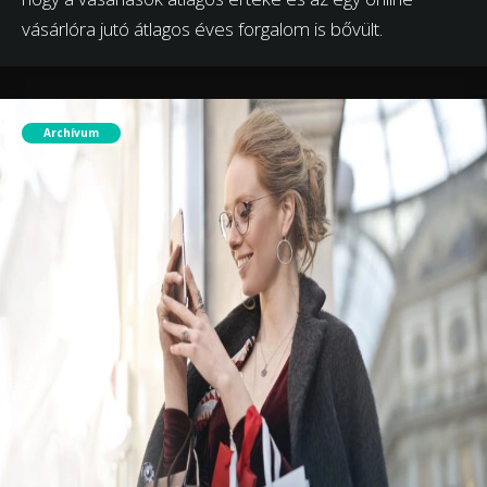
vásárlóra jutó átlagos éves forgalom is bővült.
Archívum