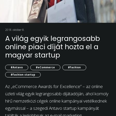
2018. október 8.
A világ egyik legrangosabb
online piaci díját hozta el a
magyar startup
#Antavo
#eCommerce
#fashion
#fashion startup
Az „eCommerce Awards for Excellence” – az online
üzleti világ egyik legrangosabb díjátadóján, ahol komoly
hírű nemzetközi cégek online kampányai vetélkednek
egymással – a szegedi Antavo startup kampányát
találták a legjobbnak az e-mail marketing