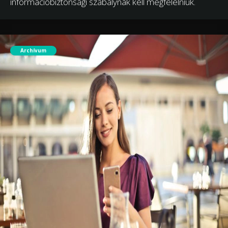
információbiztonsági szabálynak kell megfelelniük.
Archívum