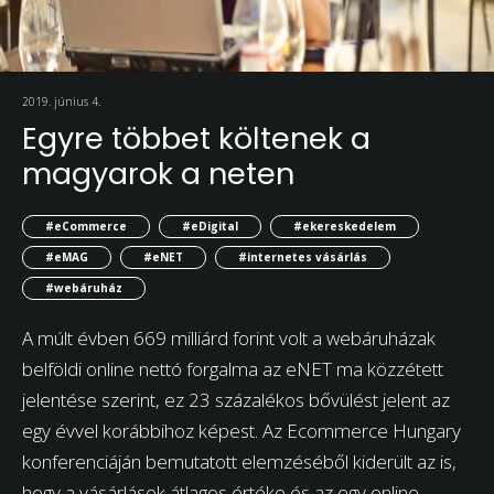
2019. június 4.
Egyre többet költenek a
magyarok a neten
#eCommerce
#eDigital
#ekereskedelem
#eMAG
#eNET
#internetes vásárlás
#webáruház
A múlt évben 669 milliárd forint volt a webáruházak
belföldi online nettó forgalma az eNET ma közzétett
jelentése szerint, ez 23 százalékos bővülést jelent az
egy évvel korábbihoz képest. Az Ecommerce Hungary
konferenciáján bemutatott elemzéséből kiderült az is,
hogy a vásárlások átlagos értéke és az egy online