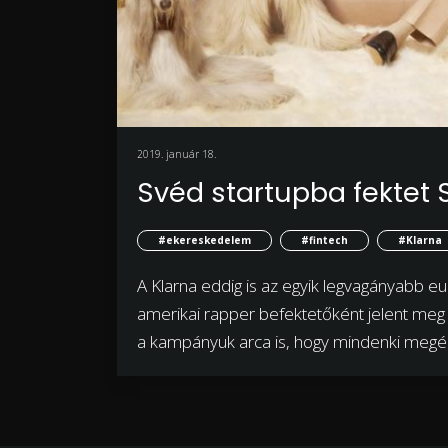
2019. január 18.
Svéd startupba fektet
#ekereskedelem
#fintech
#Klarna
A Klarna eddig is az egyik legvagányabb e
amerikai rapper befektetőként jelent me
a kampányuk arca is, hogy mindenki megérts