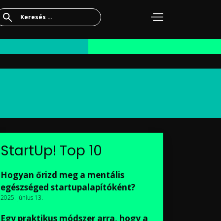
Keresés:
StartUp! Top 10
Hogyan őrizd meg a mentális
egészséged startupalapítóként?
2025. június 13.
Egy praktikus módszer arra, hogy a