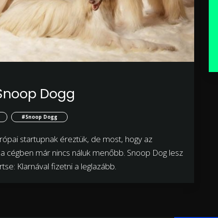
 Snoop Dogg
#Snoop Dogg
urópai startupnak éreztük, de most, hogy az
g a cégben már nincs náluk menőbb. Snoop Dog lesz
e: Klarnával fizetni a leglazább.