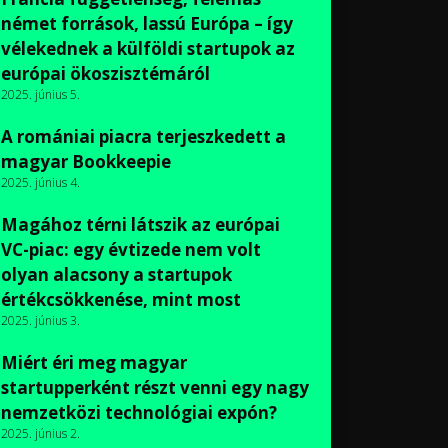
német források, lassú Európa – így
vélekednek a külföldi startupok az
európai ökoszisztémáról
2025. június 5.
A romániai piacra terjeszkedett a
magyar Bookkeepie
2025. június 4.
Magához térni látszik az európai
VC-piac: egy évtizede nem volt
olyan alacsony a startupok
értékcsökkenése, mint most
2025. június 3.
Miért éri meg magyar
startupperként részt venni egy nagy
nemzetközi technológiai expón?
2025. június 2.