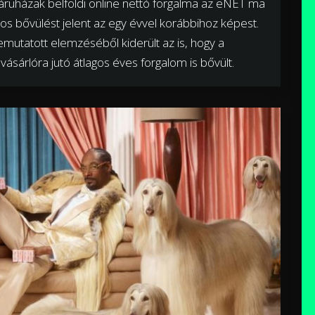
báruházak belföldi online nettó forgalma az eNET ma
kos bővülést jelent az egy évvel korábbihoz képest.
utatott elemzéséből kiderült az is, hogy a
vásárlóra jutó átlagos éves forgalom is bővült.