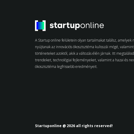
A Startup online felületein olyan tartalmakat találsz, amelye
nyújtanak az innovációs ökoszisztéma kulisszái mögé, valamint 
történeteket azoktól, akik a változás élén járnak. Itt megtalálo
trendeket, technológiai fejleményeket, valamint a hazai és n
ökoszisztéma legfrissebb eredményeit.
Startuponline @ 2026 all rights reserved!