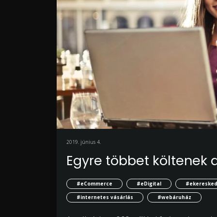
2019. június 4.
Egyre többet költenek
#eCommerce
#eDigital
#ekereske
#internetes vásárlás
#webáruház