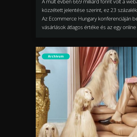
A múlt évben 669 milliárd forint volt a we
közzétett jelentése szerint, ez 23 százalé
Az Ecommerce Hungary konferenciáján bem
vásárlások átlagos értéke és az egy online 
Archívum