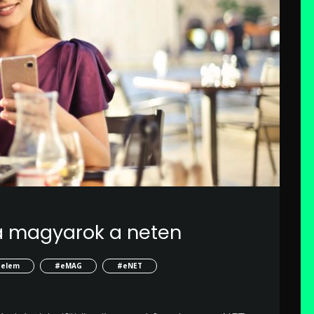
 a magyarok a neten
delem
#eMAG
#eNET