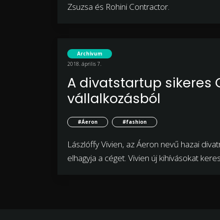
Zsuzsa és Rohini Contractor.
Archívum
2018. április 7.
A divatstartup sikeres 
vállalkozásból
#Áeron
#fashion
Lászlóffy Vivien, az Áeron nevű hazai di
elhagyja a céget. Vivien új kihívásokat keres