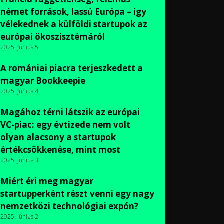
német források, lassú Európa – így
vélekednek a külföldi startupok az
európai ökoszisztémáról
2025. június 5.
A romániai piacra terjeszkedett a
magyar Bookkeepie
2025. június 4.
Magához térni látszik az európai
VC-piac: egy évtizede nem volt
olyan alacsony a startupok
értékcsökkenése, mint most
2025. június 3.
Miért éri meg magyar
startupperként részt venni egy nagy
nemzetközi technológiai expón?
2025. június 2.