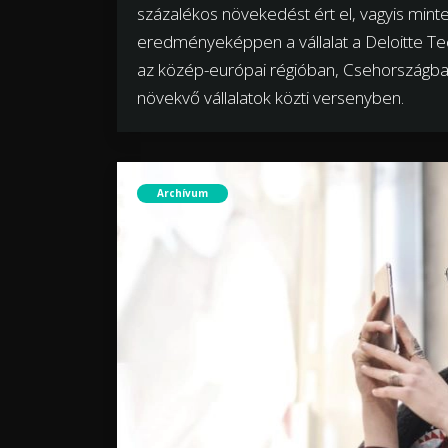
százalékos növekedést ért el, vagyis mint
eredményeképpen a vállalat a Deloitte Tec
az közép-európai régióban, Csehországban
növekvő vállalatok közti versenyben.
Archívum