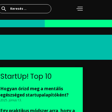
Keresés:
StartUp! Top 10
Hogyan őrizd meg a mentális
egészséged startupalapítóként?
2025. június 13.
Egy praktikus módszer arra, hogy a