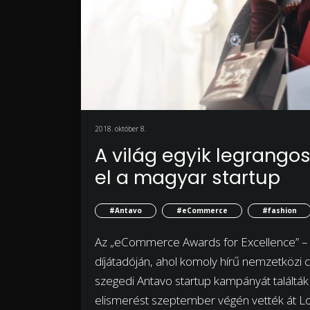
2018. október 8.
A világ egyik legrangos
el a magyar startup
#Antavo
#eCommerce
#fashion
Az „eCommerce Awards for Excellence” – az
díjátadóján, ahol komoly hírű nemzetközi
szegedi Antavo startup kampányát találták
elismerést szeptember végén vették át Lo