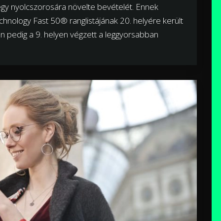
egy nyolcszorosára növelte bevételét. Ennek
hnology Fast 50® ranglistájának 20. helyére került
 pedig a 9. helyen végzett a leggyorsabban