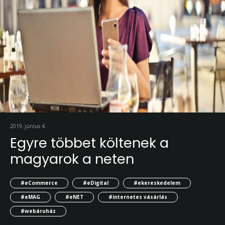
2019. június 4.
Egyre többet költenek a
magyarok a neten
#eCommerce
#eDigital
#ekereskedelem
#eMAG
#eNET
#internetes vásárlás
#webáruház