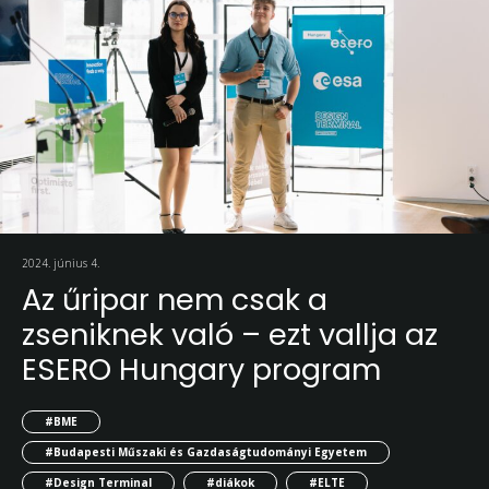
2024. június 4.
Az űripar nem csak a
zseniknek való – ezt vallja az
ESERO Hungary program
#BME
#Budapesti Műszaki és Gazdaságtudományi Egyetem
#Design Terminal
#diákok
#ELTE