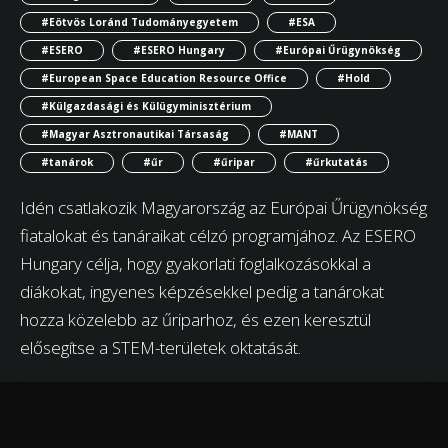
#Eötvös Loránd Tudományegyetem
#ESA
#ESERO
#ESERO Hungary
#Európai Űrügynökség
#European Space Education Resource Office
#Hold
#Külgazdasági és Külügyminisztérium
#Magyar Asztronautikai Társaság
#MANT
#tanárok
#űr
#űripar
#űrkutatás
Idén csatlakozik Magyarország az Európai Űrügynökség
fiatalokat és tanáraikat célzó programjához. Az ESERO
Hungary célja, hogy gyakorlati foglalkozásokkal a
diákokat, ingyenes képzésekkel pedig a tanárokat
hozza közelebb az űriparhoz, és ezen keresztül
elősegítse a STEM-területek oktatását.