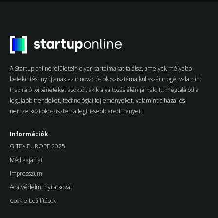
A Startup online felületein olyan tartalmakat találsz, amelyek mélyebb
betekintést nyújtanak az innovációs ökoszisztéma kulisszái mögé, valamint
inspiráló történeteket azoktól, akik a változás élén járnak. Itt megtalálod a
legújabb trendeket, technológiai fejleményeket, valamint a hazai és
nemzetközi ökoszisztéma legfrissebb eredményeit.
Információk
GITEX EUROPE 2025
Médiaajánlat
Impresszum
Adatvédelmi nyilatkozat
Cookie beállítások