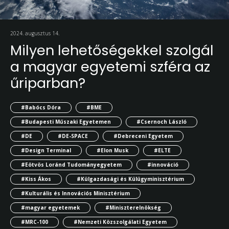
2024. augusztus 14.
Milyen lehetőségekkel szolgál
a magyar egyetemi szféra az
űriparban?
#Babócs Dóra
#BME
#Budapesti Műszaki Egyetemen
#Csernoch László
#DE
#DE-SPACE
#Debreceni Egyetem
#Design Terminal
#Elon Musk
#ELTE
#Eötvös Loránd Tudományegyetem
#innováció
#Kiss Ákos
#Külgazdasági és Külügyminisztérium
#Kulturális és Innovációs Minisztérium
#magyar egyetemek
#Miniszterelnökség
#MRC-100
#Nemzeti Közszolgálati Egyetem