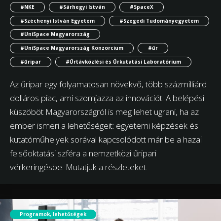
#NKE
#Sárhegyi István
#SpaceX
#Széchenyi István Egyetem
#Szegedi Tudományegyetem
#UniSpace Magyarország
#UniSpace Magyarország Konzorcium
#űr
#űripar
#Űrtávközlési és Űrkutatási Laboratórium
Az űripar egy folyamatosan növekvő, több százmilliárd
dolláros piac, ami szomjazza az innovációt. A belépési
küszöböt Magyarországról is meg lehet ugrani, ha az
ember ismeri a lehetőségeit: egyetemi képzések és
kutatóműhelyek sorával kapcsolódott már be a hazai
felsőoktatási szféra a nemzetközi űripari
vérkeringésbe. Mutatjuk a részleteket.
Programok, lehetőségek