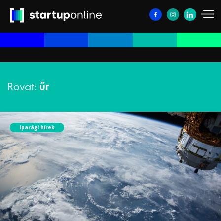
Rovat:
űr
Iparági hírek