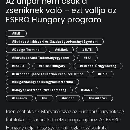
Az űripar nem csak a
zseniknek való – ezt vallja az
ESERO Hungary program
#BME
#Budapesti Műszaki és Gazdaságtudományi Egyetem
#Design Terminal
#diákok
#ELTE
#Eötvös Loránd Tudományegyetem
#ESA
#ESERO
#ESERO Hungary
#Európai Űrügynökség
#European Space Education Resource Office
#Hold
#Külgazdasági és Külügyminisztérium
#Magyar Asztronautikai Társaság
#MANT
#tanárok
#űr
#űripar
#űrkutatás
Idén csatlakozik Magyarország az Európai Űrügynökség
fiatalokat és tanáraikat célzó programjához. Az ESERO
Hungary célja, hogy gyakorlati foglalkozásokkal a