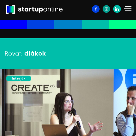
Rovat:
diákok
Interjúk