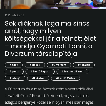
2025. március 12.
Sok diáknak fogalma sincs
arról, hogy milyen
költségekkel jár a felnőtt élet
– mondja Gyarmati Fanni, a
Diverzum társalapítója
#adat
#diákok
#Diverzum
#fiatalok
#gen z
#Gen Z Report
#Gyarmati Fanni
#interjú
#kutatás
#László Miklós
A Diverzum és a más ökoszisztéma-szereplők által
készített Gen Z Reportból kiderül, hogy a fiatalok
átlagos bérigénye közel sem olyan irreálisan magas,