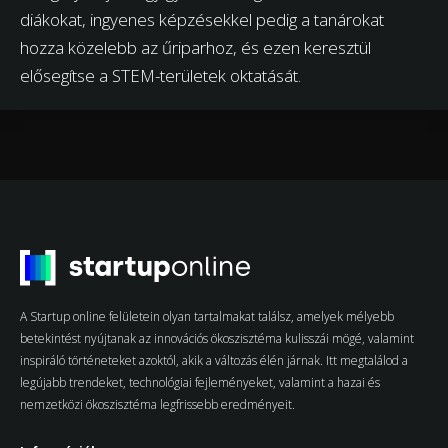
diákokat, ingyenes képzésekkel pedig a tanárokat
hozza közelebb az űriparhoz, és ezen keresztül
elősegítse a STEM-területek oktatását.
A Startup online felületein olyan tartalmakat találsz, amelyek mélyebb
betekintést nyújtanak az innovációs ökoszisztéma kulisszái mögé, valamint
inspiráló történeteket azoktól, akik a változás élén járnak. Itt megtalálod a
legújabb trendeket, technológiai fejleményeket, valamint a hazai és
nemzetközi ökoszisztéma legfrissebb eredményeit.