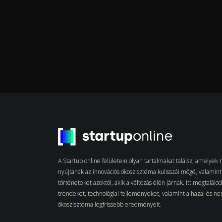
A Startup online felületein olyan tartalmakat találsz, amelye
nyújtanak az innovációs ökoszisztéma kulisszái mögé, valamint 
történeteket azoktól, akik a változás élén járnak. Itt megtalálo
trendeket, technológiai fejleményeket, valamint a hazai és n
ökoszisztéma legfrissebb eredményeit.