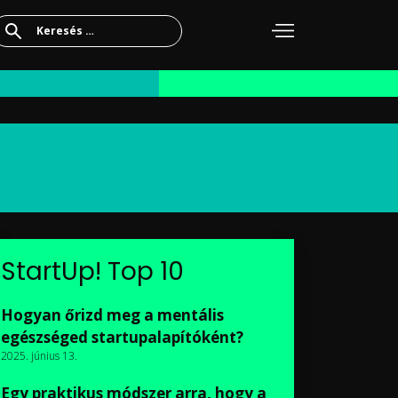
Keresés:
StartUp! Top 10
Hogyan őrizd meg a mentális
egészséged startupalapítóként?
2025. június 13.
Egy praktikus módszer arra, hogy a