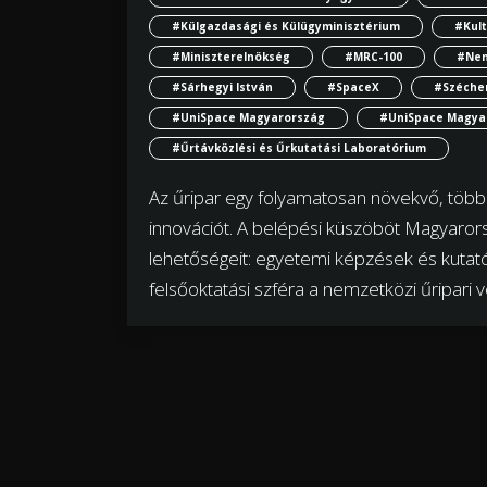
#Külgazdasági és Külügyminisztérium
#Kult
#Miniszterelnökség
#MRC-100
#Nem
#Sárhegyi István
#SpaceX
#Széchen
#UniSpace Magyarország
#UniSpace Magya
#Űrtávközlési és Űrkutatási Laboratórium
Az űripar egy folyamatosan növekvő, több 
innovációt. A belépési küszöböt Magyarors
lehetőségeit: egyetemi képzések és kutat
felsőoktatási szféra a nemzetközi űripari 