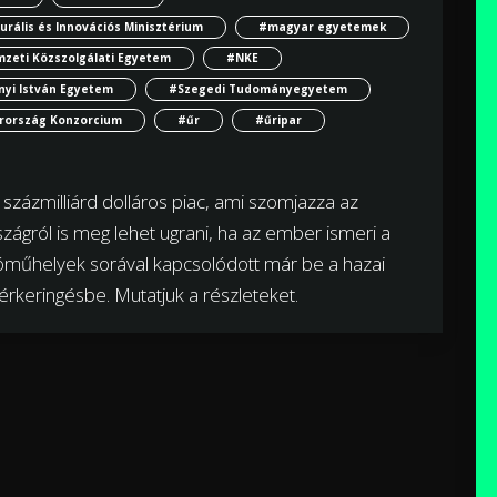
urális és Innovációs Minisztérium
#magyar egyetemek
zeti Közszolgálati Egyetem
#NKE
yi István Egyetem
#Szegedi Tudományegyetem
rország Konzorcium
#űr
#űripar
százmilliárd dolláros piac, ami szomjazza az
zágról is meg lehet ugrani, ha az ember ismeri a
óműhelyek sorával kapcsolódott már be a hazai
vérkeringésbe. Mutatjuk a részleteket.