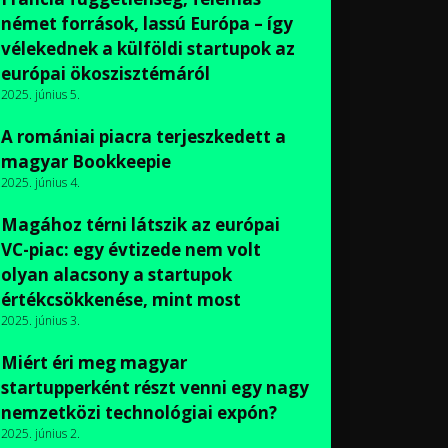
német források, lassú Európa – így
vélekednek a külföldi startupok az
európai ökoszisztémáról
2025. június 5.
A romániai piacra terjeszkedett a
magyar Bookkeepie
2025. június 4.
Magához térni látszik az európai
VC-piac: egy évtizede nem volt
olyan alacsony a startupok
értékcsökkenése, mint most
2025. június 3.
Miért éri meg magyar
startupperként részt venni egy nagy
nemzetközi technológiai expón?
2025. június 2.