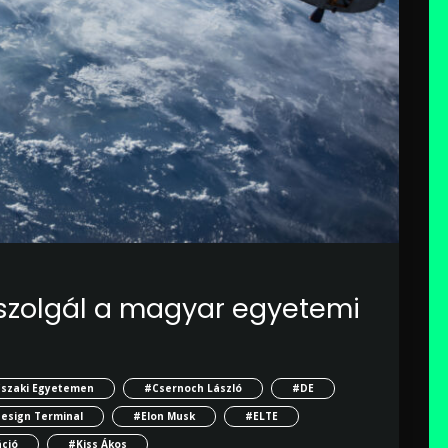
 szolgál a magyar egyetemi
szaki Egyetemen
#Csernoch László
#DE
esign Terminal
#Elon Musk
#ELTE
ció
#Kiss Ákos