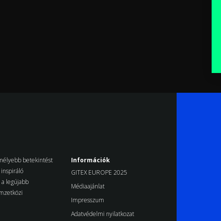
k mélyebb betekintést
Információk
inspiráló
GITEX EUROPE 2025
d a legújabb
Médiaajánlat
emzetközi
Impresszum
Adatvédelmi nyilatkozat