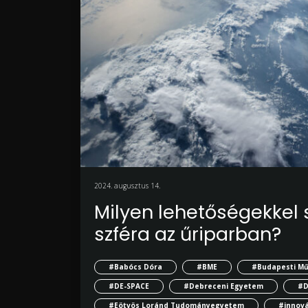
2024. augusztus 14.
Milyen lehetőségekkel
szféra az űriparban?
#Babócs Dóra
#BME
#Budapesti Mű
#DE-SPACE
#Debreceni Egyetem
#D
#Eötvös Loránd Tudományegyetem
#innová