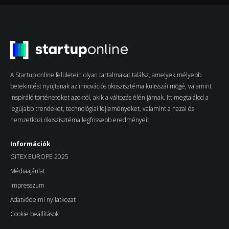
A Startup online felületein olyan tartalmakat találsz, amelyek mélyebb
betekintést nyújtanak az innovációs ökoszisztéma kulisszái mögé, valamint
inspiráló történeteket azoktól, akik a változás élén járnak. Itt megtalálod a
legújabb trendeket, technológiai fejleményeket, valamint a hazai és
nemzetközi ökoszisztéma legfrissebb eredményeit.
Információk
GITEX EUROPE 2025
Médiaajánlat
Impresszum
Adatvédelmi nyilatkozat
Cookie beállítások