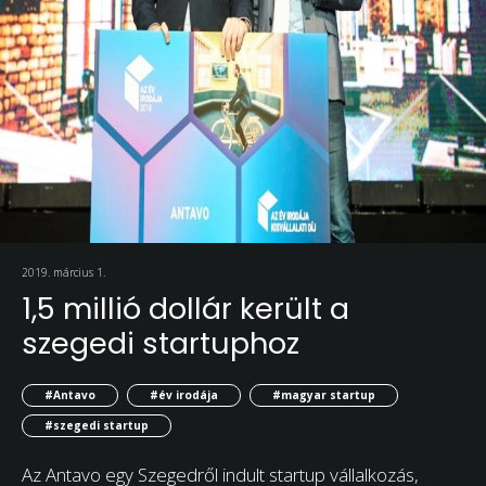
2019. március 1.
1,5 millió dollár került a
szegedi startuphoz
#Antavo
#év irodája
#magyar startup
#szegedi startup
Az Antavo egy Szegedről indult startup vállalkozás,