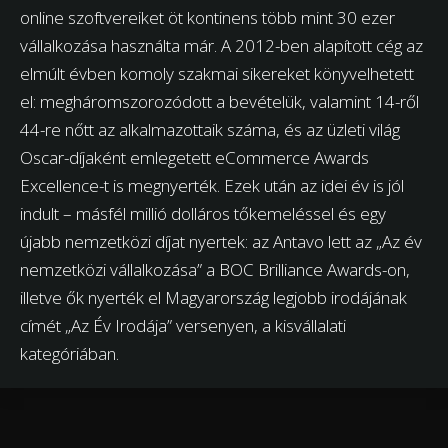
online szoftvereiket öt kontinens több mint 30 ezer
vállalkozása használta már. A 2012-ben alapított cég az
elmúlt évben komoly szakmai sikereket könyvelhetett
el: megháromszorozódott a bevételük, valamint 14-ről
44-re nőtt az alkalmazottaik száma, és az üzleti világ
Oscar-díjaként emlegetett eCommerce Awards
Excellence-t is megnyerték. Ezek után az idei év is jól
indult – másfél millió dolláros tőkemeléssel és egy
újabb nemzetközi díjat nyertek: az Antavo lett az „Az év
nemzetközi vállalkozása” a BOC Brilliance Awards-on,
illetve ők nyerték el Magyarország legjobb irodájának
címét „Az Év Irodája” versenyen, a kisvállalati
kategóriában.