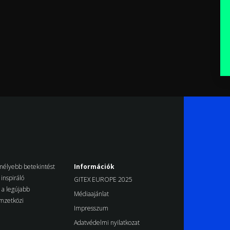
k mélyebb betekintést
Információk
inspiráló
GITEX EUROPE 2025
d a legújabb
Médiaajánlat
emzetközi
Impresszum
Adatvédelmi nyilatkozat