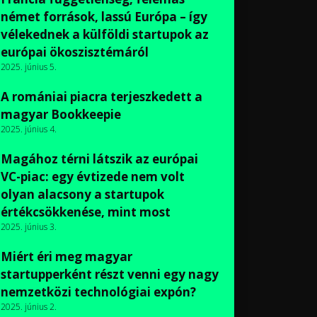
német források, lassú Európa – így
vélekednek a külföldi startupok az
európai ökoszisztémáról
2025. június 5.
A romániai piacra terjeszkedett a
magyar Bookkeepie
2025. június 4.
Magához térni látszik az európai
VC-piac: egy évtizede nem volt
olyan alacsony a startupok
értékcsökkenése, mint most
2025. június 3.
Miért éri meg magyar
startupperként részt venni egy nagy
nemzetközi technológiai expón?
2025. június 2.