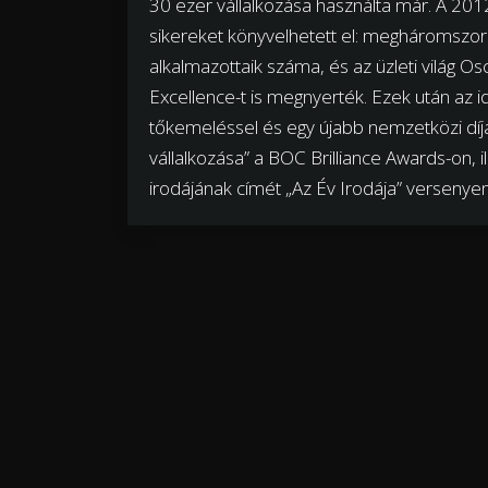
30 ezer vállalkozása használta már. A 201
sikereket könyvelhetett el: megháromszoro
alkalmazottaik száma, és az üzleti világ
Excellence-t is megnyerték. Ezek után az idei
tőkemeléssel és egy újabb nemzetközi díja
vállalkozása” a BOC Brilliance Awards-on, 
irodájának címét „Az Év Irodája” versenyen,