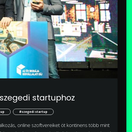
 a szegedi startuphoz
tup
#szegedi startup
alkozás, online szoftvereiket öt kontinens több mint