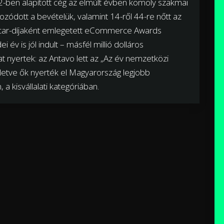
2-ben alapított cég az elmúlt évben komoly szakmai
zódott a bevételük, valamint 14-ről 44-re nőtt az
 Oscar-díjaként emlegetett eCommerce Awards
 év is jól indult – másfél millió dolláros
t nyertek: az Antavo lett az „Az év nemzetközi
illetve ők nyerték el Magyarország legjobb
 a kisvállalati kategóriában.