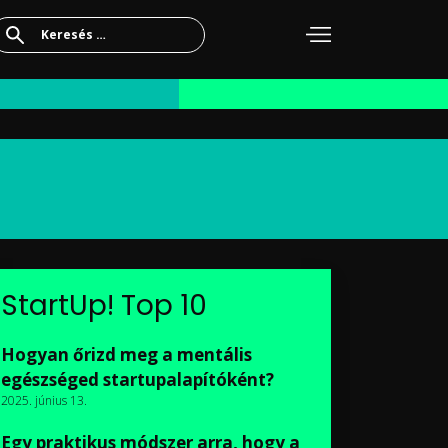
Keresés:
StartUp! Top 10
Hogyan őrizd meg a mentális
egészséged startupalapítóként?
2025. június 13.
Egy praktikus módszer arra, hogy a