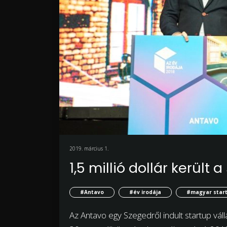
2019. március 1.
1,5 millió dollár került
#Antavo
#év irodája
#magyar star
Az Antavo egy Szegedről indult startup váll