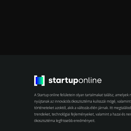
A Startup online felületein olyan tartalmakat találsz, amelye
nyújtanak az innovációs ökoszisztéma kulisszái mögé, valamint 
történeteket azoktól, akik a változás élén járnak. Itt megtalálo
trendeket, technológiai fejleményeket, valamint a hazai és n
ökoszisztéma legfrissebb eredményeit.