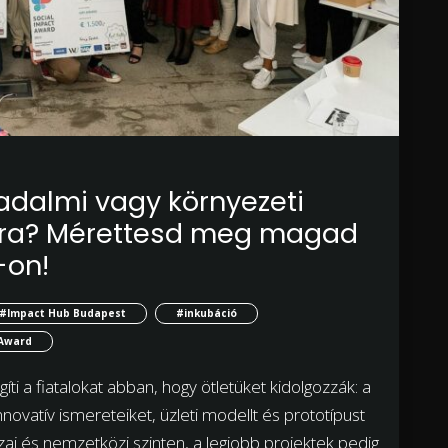
sadalmi vagy környezeti
ra? Mérettesd meg magad
-on!
#Impact Hub Budapest
#inkubáció
 Award
i a fiatalokat abban, hogy ötletüket kidolgozzák: a
ovatív ismereteiket, üzleti modellt és prototípust
zai és nemzetközi szinten, a legjobb projektek pedig