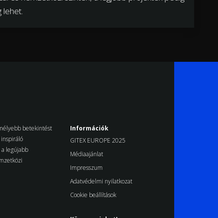
 lehet.
k mélyebb betekintést
Információk
inspiráló
GITEX EUROPE 2025
d a legújabb
Médiaajánlat
emzetközi
Impresszum
Adatvédelmi nyilatkozat
Cookie beállítások