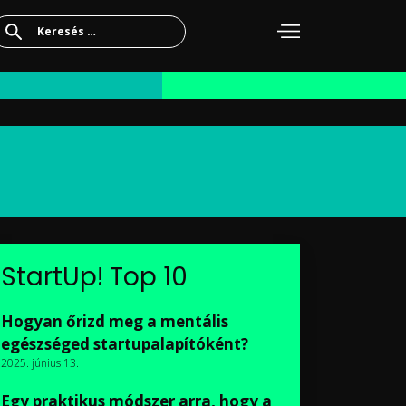
Keresés:
StartUp! Top 10
Hogyan őrizd meg a mentális
egészséged startupalapítóként?
2025. június 13.
Egy praktikus módszer arra, hogy a