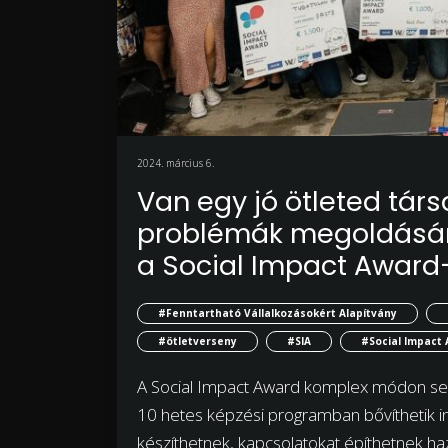
2024. március 6.
Van egy jó ötleted tár
problémák megoldásá
a Social Impact Award
#Fenntartható Vállalkozásokért Alapítvány
#ötletverseny
#SIA
#Social Impact
A Social Impact Award komplex módon segít
10 hetes képzési programban bővíthetik inn
készíthetnek, kapcsolatokat építhetnek ha