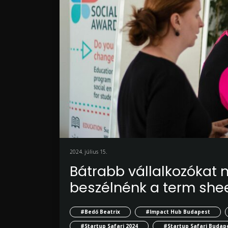
2024. július 15.
Bátrabb vállalkozókat n
beszélnénk a term shee
#Bedő Beatrix
#Impact Hub Budapest
#Startup Safari 2024
#Startup Safari Budap