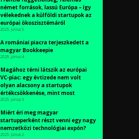
német források, lassú Európa – így
vélekednek a külföldi startupok az
európai ökoszisztémáról
2025. június 5.
A romániai piacra terjeszkedett a
magyar Bookkeepie
2025. június 4.
Magához térni látszik az európai
VC-piac: egy évtizede nem volt
olyan alacsony a startupok
értékcsökkenése, mint most
2025. június 3.
Miért éri meg magyar
startupperként részt venni egy nagy
nemzetközi technológiai expón?
2025. június 2.