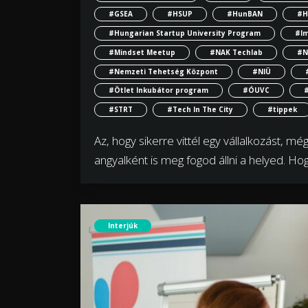
#GSEA
#HSUP
#HunBAN
#H
#Hungarian Startup University Program
#I
#Mindset Meetup
#NAK Techlab
#N
#Nemzeti Tehetség Központ
#NIÜ
#Ötlet Inkubátor program
#ÓUVC
#
#STRT
#Tech In The City
#tippek
Az, hogy sikerre vittél egy vállalkozást, még
angyalként is meg fogod állni a helyed. Ho
Interjúk