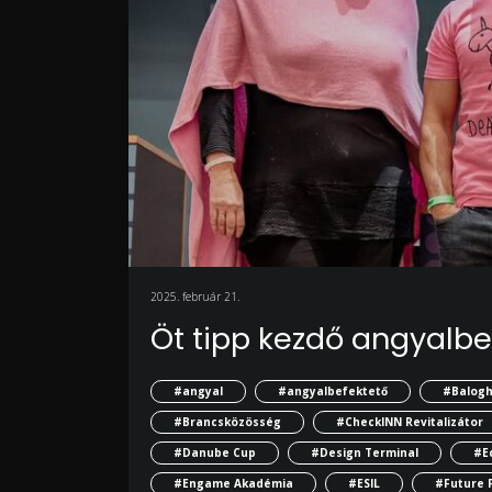
2025. február 21.
Öt tipp kezdő angyalb
#angyal
#angyalbefektető
#Balogh
#Brancsközösség
#CheckINN Revitalizátor
#Danube Cup
#Design Terminal
#E
#Engame Akadémia
#ESIL
#Future 