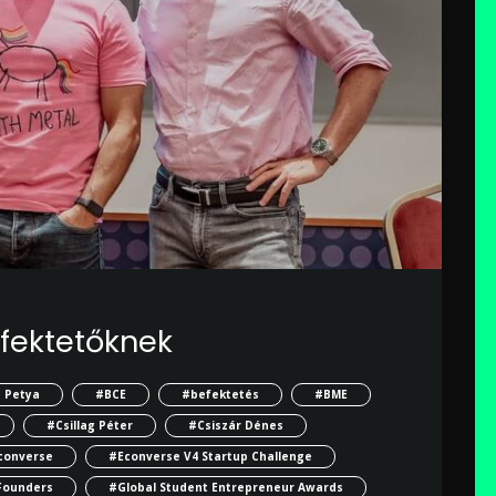
efektetőknek
 Petya
#BCE
#befektetés
#BME
#Csillag Péter
#Csiszár Dénes
converse
#Econverse V4 Startup Challenge
Founders
#Global Student Entrepreneur Awards