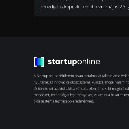
pénzdíjat is kapnak. Jelentkezni május 26-ig
A Startup online felületein olyan tartalmakat találsz, amelye
nyújtanak az innovációs ökoszisztéma kulisszái mögé, valamint 
történeteket azoktól, akik a változás élén járnak. Itt megtalálo
trendeket, technológiai fejleményeket, valamint a hazai és n
ökoszisztéma legfrissebb eredményeit.