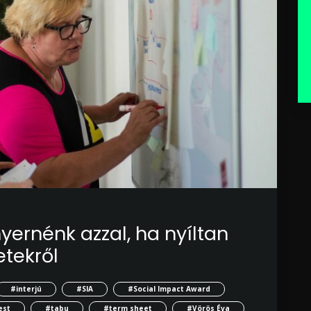
yernénk azzal, ha nyíltan
tekről
#interjú
#SIA
#Social Impact Award
est
#tabu
#term sheet
#Vörös Éva