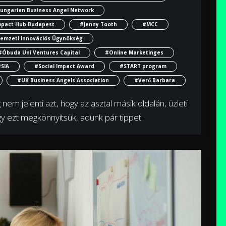
ungarian Business Angel Network
mpact Hub Budapest
#Jenny Tooth
#MCC
emzeti Innovációs Ügynökség
#Óbuda Uni Ventures Capital
#Online Marketinges
SIA
#Social Impact Award
#START program
#UK Business Angels Association
#Verő Barbara
 nem jelenti azt, hogy az asztal másik oldalán, üzleti
gy ezt megkönnyítsük, adunk pár tippet.