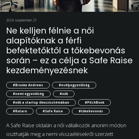
2024. szeptember 27.
Ne kelljen félnie a női
alapítóknak a férfi
befektetőktől a tőkebevonás
során – ez a célja a Safe Raise
kezdeményezésnek
#Brooke Andrews
#esélyegyenlőség
#nemi egyenlőség
#nők
#nők a startup ökoszisztémában
#PitchBook
#Rotaro
#Safe Raise
#tőkebevonás
A Safe Raise oldalán a női vállalkozók anonim módon
oszthatják meg a nemi visszaélésekről szerzett