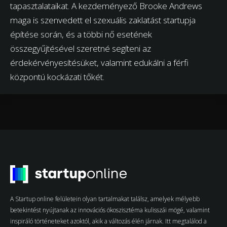
tapasztalataikat. A kezdeményező Brooke Andrews
maga is szenvedett el szexuális zaklatást startupja
építése során, és a többi nő esetének
összegyűjtésével szeretné segíteni az
érdekérvényesítésüket, valamint edukálni a férfi
központú kockázati tőkét.
A Startup online felületein olyan tartalmakat találsz, amelyek mélyebb
betekintést nyújtanak az innovációs ökoszisztéma kulisszái mögé, valamint
inspiráló történeteket azoktól, akik a változás élén járnak. Itt megtalálod a