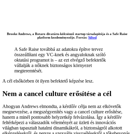
Brooke Andrews, a Rotaro divatáru-kölcsönző startup társalapítója és a Safe Raise
platform kezdeményezője. Forrás:
Sifted
A Safe Raise továbbá az adatokra építve tervez
összeállítani egy VC-knek és angyaloknak szóló
oktatási programot is – az ezt elvégző befektetők
vállalják a nőknek biztonságos környezet
megteremtését.
A cél elsőkörben öt ilyen befektető képzése lesz.
Nem a cancel culture erősítése a cél
Ahogyan Andrews elmondta, a kérdőív célja nem az elkövetők
megnevezése, a megszégyenítés vagy a cancel culture erősítése,
hanem a minél pontosabb helyzetkép felvázolása. Így a kérdőív
feltérképezi a válaszadók véleményét az üzleti és innovációs
világban tapasztalt hatalmi dinamikákról, a biztonságról alkotott
elképzelésekről, és persze a szexuális visszaélésekről a tőkebevonás