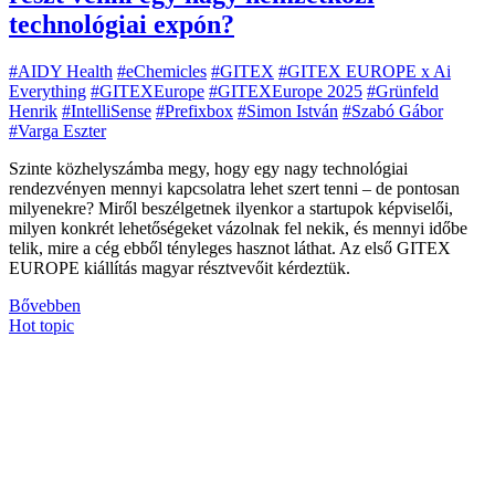
technológiai expón?
#AIDY Health
#eChemicles
#GITEX
#GITEX EUROPE x Ai
Everything
#GITEXEurope
#GITEXEurope 2025
#Grünfeld
Henrik
#IntelliSense
#Prefixbox
#Simon István
#Szabó Gábor
#Varga Eszter
Szinte közhelyszámba megy, hogy egy nagy technológiai
rendezvényen mennyi kapcsolatra lehet szert tenni – de pontosan
milyenekre? Miről beszélgetnek ilyenkor a startupok képviselői,
milyen konkrét lehetőségeket vázolnak fel nekik, és mennyi időbe
telik, mire a cég ebből tényleges hasznot láthat. Az első GITEX
EUROPE kiállítás magyar résztvevőit kérdeztük.
Bővebben
Hot topic