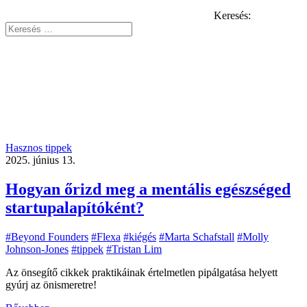
Keresés:
Hasznos tippek
2025. június 13.
Hogyan őrizd meg a mentális egészséged
startupalapítóként?
#Beyond Founders
#Flexa
#kiégés
#Marta Schafstall
#Molly
Johnson-Jones
#tippek
#Tristan Lim
Az önsegítő cikkek praktikáinak értelmetlen pipálgatása helyett
gyúrj az önismeretre!