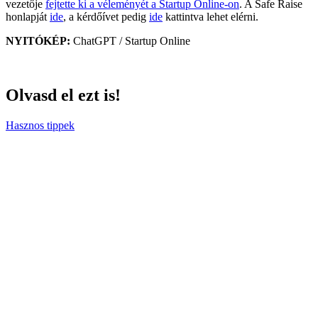
vezetője
fejtette ki a véleményét a Startup Online-on
. A Safe Raise
honlapját
ide
, a kérdőívet pedig
ide
kattintva lehet elérni.
NYITÓKÉP:
ChatGPT / Startup Online
Olvasd el ezt is!
Hasznos tippek