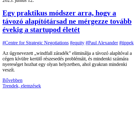
2025. június 12.
Egy praktikus módszer arra, hogy a
távozó alapítótársad ne mérgezze tovább
évekig a startupod életét
#Centre for Strategic Negotiations
#equity
#Paul Alexander
#tippek
Az úgynevezett „windfall záradék” eliminálja a távozó alapítóval a
cégen kívülre kerülő részesedés problémáit, és mindenki számára
nyereséget hozhat egy olyan helyzetben, ahol gyakran mindenki
veszít.
Bővebben
Trendek, elemzések