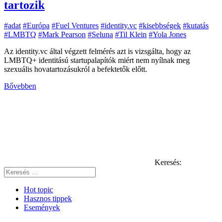
tartozik
#adat
#Európa
#Fuel Ventures
#identity.vc
#kisebbségek
#kutatás
#LMBTQ
#Mark Pearson
#Seluna
#Til Klein
#Yola Jones
Az identity.vc által végzett felmérés azt is vizsgálta, hogy az
LMBTQ+ identitású startupalapítók miért nem nyílnak meg
szexuális hovatartozásukról a befektetők előtt.
Bővebben
Keresés:
Hot topic
Hasznos tippek
Események