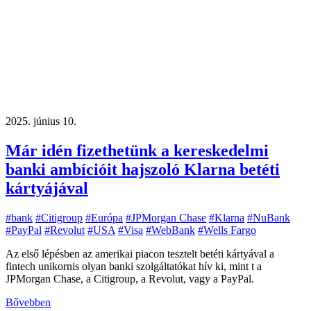
2025. június 10.
Már idén fizethetünk a kereskedelmi
banki ambícióit hajszoló Klarna betéti
kártyájával
#bank
#Citigroup
#Európa
#JPMorgan Chase
#Klarna
#NuBank
#PayPal
#Revolut
#USA
#Visa
#WebBank
#Wells Fargo
Az első lépésben az amerikai piacon tesztelt betéti kártyával a
fintech unikornis olyan banki szolgáltatókat hív ki, mint t a
JPMorgan Chase, a Citigroup, a Revolut, vagy a PayPal.
Bővebben