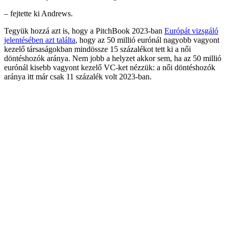
– fejtette ki Andrews.
Tegyük hozzá azt is, hogy a PitchBook 2023-ban
Európát vizsgáló
jelentésében azt találta
, hogy az 50 millió eurónál nagyobb vagyont
kezelő társaságokban mindössze 15 százalékot tett ki a női
döntéshozók aránya. Nem jobb a helyzet akkor sem, ha az 50 millió
eurónál kisebb vagyont kezelő VC-ket nézzük: a női döntéshozók
aránya itt már csak 11 százalék volt 2023-ban.