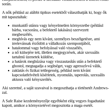
során.
A nők például az alábbi tipikus esetekből választhatják ki, hogy ők
mit tapasztaltak:
munkaidő utánra vagy kényelmetlen környezetbe (például
bárba, vacsorára, a befektető lakására) szervezett
megbeszélés,
meghívás egy nem kívánt, személyes beszélgetésre, ami
irrelevánsak érződött a vállalkozás szempontjából,
hatalommal vagy befolyással való visszaélés,
a nő külsejére tett, illetlen megjegyzések, akár szexuális
tartalmú üzenetek küldése,
a határok meghúzása vagy visszautasítás után a befektető
ghostol, megtagadja a segítséget, vagy agresszívvá válik,
zaklatás és fizikai tettlegesség, például nem kívánt
kapcsolatfelvételi kísérletek, nyomulás, taperolás, szexuális
aktusra való kényszerítés.
Aki szeretné, a saját szavaival is megoszthatja a történetét Andrews-
zal.
A Safe Raise kezdeményezője egyébként elég vegyes fogadtatást
kapott, amikor a környezetével megosztotta a maga esetét.