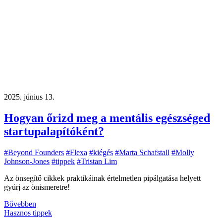
2025. június 13.
Hogyan őrizd meg a mentális egészséged
startupalapítóként?
#Beyond Founders
#Flexa
#kiégés
#Marta Schafstall
#Molly
Johnson-Jones
#tippek
#Tristan Lim
Az önsegítő cikkek praktikáinak értelmetlen pipálgatása helyett
gyúrj az önismeretre!
Bővebben
Hasznos tippek