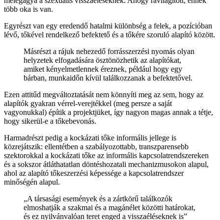
melegágya a szexuális visszaéléseknek. Ahogy rávilágított, ennek
több oka is van.
Egyrészt van egy eredendő hatalmi különbség a felek, a pozícióban
lévő, tőkével rendelkező befektető és a tőkére szoruló alapító között.
Másrészt a rájuk nehezedő forrásszerzési nyomás olyan
helyzetek elfogadására ösztönözhetik az alapítókat,
amiket kényelmetlennek éreznek, például hogy egy
bárban, munkaidőn kívül találkozzanak a befektetővel.
Ezen attitűd megváltoztatását nem könnyíti meg az sem, hogy az
alapítók gyakran vérrel-verejtékkel (meg persze a saját
vagyonukkal) építik a projektjüket, így nagyon magas annak a tétje,
hogy sikerül-e a tőkebevonás.
Harmadrészt pedig a kockázati tőke informális jellege is
közrejátszik: ellentétben a szabályozottabb, transzparensebb
szektorokkal a kockázati tőke az informális kapcsolatrendszereken
és a sokszor átláthatatlan döntéshozatali mechanizmusokon alapul,
ahol az alapító tőkeszerzési képessége a kapcsolatrendszer
minőségén alapul.
„A társasági események és a zártkörű találkozók
elmoshatják a szakmai és a magánélet közötti határokat,
és ez nyilvánvalóan teret enged a visszaéléseknek is”