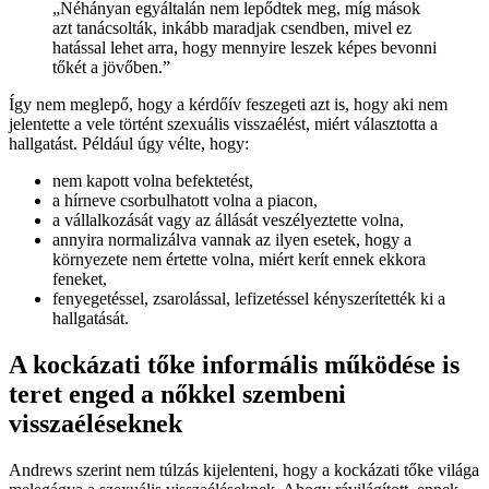
„Néhányan egyáltalán nem lepődtek meg, míg mások
azt tanácsolták, inkább maradjak csendben, mivel ez
hatással lehet arra, hogy mennyire leszek képes bevonni
tőkét a jövőben.”
Így nem meglepő, hogy a kérdőív feszegeti azt is, hogy aki nem
jelentette a vele történt szexuális visszaélést, miért választotta a
hallgatást. Például úgy vélte, hogy:
nem kapott volna befektetést,
a hírneve csorbulhatott volna a piacon,
a vállalkozását vagy az állását veszélyeztette volna,
annyira normalizálva vannak az ilyen esetek, hogy a
környezete nem értette volna, miért kerít ennek ekkora
feneket,
fenyegetéssel, zsarolással, lefizetéssel kényszerítették ki a
hallgatását.
A kockázati tőke informális működése is
teret enged a nőkkel szembeni
visszaéléseknek
Andrews szerint nem túlzás kijelenteni, hogy a kockázati tőke világa