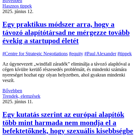
Bővebben
Hasznos tippek
2025. június 12.
Egy praktikus módszer arra, hogy a
távozó alapítótársad ne mérgezze tovább
évekig a startupod életét
#Centre for Strategic Negotiations
#equity
#Paul Alexander
#tippek
Az úgynevezett „windfall záradék” eliminálja a távozó alapítóval a
cégen kívülre kerülő részesedés problémáit, és mindenki számára
nyereséget hozhat egy olyan helyzetben, ahol gyakran mindenki
veszít.
Bővebben
Trendek, elemzések
2025. június 11.
Egy kutatás szerint az európai alapítók
több mint harmada nem mondja el a
befektetőknek, hogy szexuális kisebbségbe