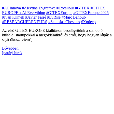
#AEInnova
#Alevtina Evgrafova
#Excalibur
#GITEX
#GITEX
EUROPE x Ai Everything
#GITEXEurope
#GITEXEurope 2025
#Ivan Klimek
#Javier Farré
#LyRise
#Marc Banoub
#RESEARCHPRENEURS
#Stanislas Chesnais
#Xpdeep
Az első GITEX EUROPE kiállításon beszélgettünk a standoló
külföldi startupokkal a megoldásaikról és arról, hogy hogyan látják a
saját ökoszisztémájukat.
Bővebben
Iparági hírek