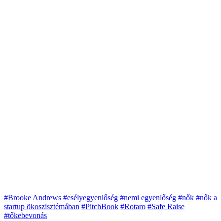
#Brooke Andrews
#esélyegyenlőség
#nemi egyenlőség
#nők
#nők a
startup ökoszisztémában
#PitchBook
#Rotaro
#Safe Raise
#tőkebevonás