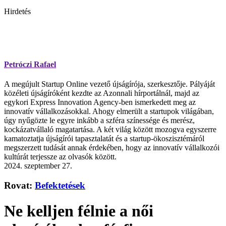
Hirdetés
Petróczi Rafael
A megújult Startup Online vezető újságírója, szerkesztője. Pályáját
közéleti újságíróként kezdte az Azonnali hírportálnál, majd az
egykori Express Innovation Agency-ben ismerkedett meg az
innovatív vállalkozásokkal. Ahogy elmerült a startupok világában,
úgy nyűgözte le egyre inkább a szféra színessége és merész,
kockázatvállaló magatartása. A két világ között mozogva egyszerre
kamatoztatja újságírói tapasztalatát és a startup-ökoszisztémáról
megszerzett tudását annak érdekében, hogy az innovatív vállalkozói
kultúrát terjessze az olvasók között.
2024. szeptember 27.
Rovat:
Befektetések
Ne kelljen félnie a női