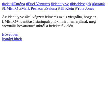
#adat
#Európa
#Fuel Ventures
#identity.vc
#kisebbségek
#kutatás
#LMBTQ
#Mark Pearson
#Seluna
#Til Klein
#Yola Jones
Az identity.vc által végzett felmérés azt is vizsgálta, hogy az
LMBTQ+ identitású startupalapítók miért nem nyílnak meg
szexuális hovatartozásukról a befektetők előtt.
Bővebben
Iparági hírek