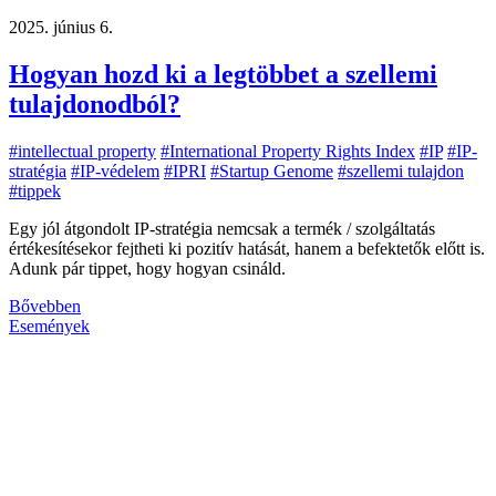
2025. június 6.
Hogyan hozd ki a legtöbbet a szellemi
tulajdonodból?
#intellectual property
#International Property Rights Index
#IP
#IP-
stratégia
#IP-védelem
#IPRI
#Startup Genome
#szellemi tulajdon
#tippek
Egy jól átgondolt IP-stratégia nemcsak a termék / szolgáltatás
értékesítésekor fejtheti ki pozitív hatását, hanem a befektetők előtt is.
Adunk pár tippet, hogy hogyan csináld.
Bővebben
Események