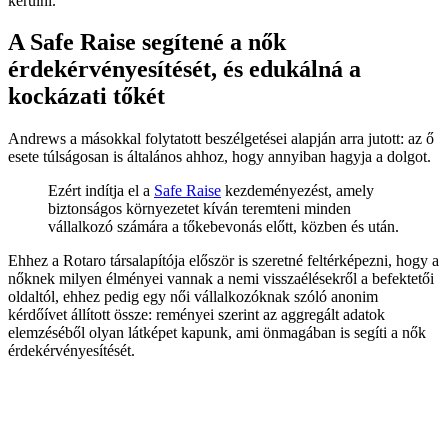
kerülni.
A Safe Raise segítené a nők
érdekérvényesítését, és edukálná a
kockázati tőkét
Andrews a másokkal folytatott beszélgetései alapján arra jutott: az ő
esete túlságosan is általános ahhoz, hogy annyiban hagyja a dolgot.
Ezért indítja el a
Safe Raise
kezdeményezést, amely
biztonságos környezetet kíván teremteni minden
vállalkozó számára a tőkebevonás előtt, közben és után.
Ehhez a Rotaro társalapítója először is szeretné feltérképezni, hogy a
nőknek milyen élményei vannak a nemi visszaélésekről a befektetői
oldaltól, ehhez pedig egy női vállalkozóknak szóló anonim
kérdőívet állított össze: reményei szerint az aggregált adatok
elemzéséből olyan látképet kapunk, ami önmagában is segíti a nők
érdekérvényesítését.