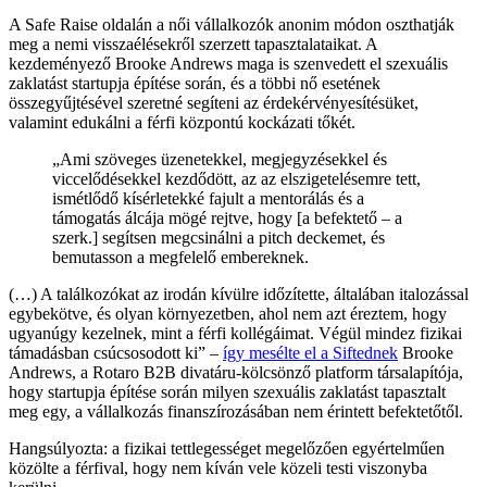
A Safe Raise oldalán a női vállalkozók anonim módon oszthatják
meg a nemi visszaélésekről szerzett tapasztalataikat. A
kezdeményező Brooke Andrews maga is szenvedett el szexuális
zaklatást startupja építése során, és a többi nő esetének
összegyűjtésével szeretné segíteni az érdekérvényesítésüket,
valamint edukálni a férfi központú kockázati tőkét.
„Ami szöveges üzenetekkel, megjegyzésekkel és
viccelődésekkel kezdődött, az az elszigetelésemre tett,
ismétlődő kísérletekké fajult a mentorálás és a
támogatás álcája mögé rejtve, hogy [a befektető – a
szerk.] segítsen megcsinálni a pitch deckemet, és
bemutasson a megfelelő embereknek.
(…) A találkozókat az irodán kívülre időzítette, általában italozással
egybekötve, és olyan környezetben, ahol nem azt éreztem, hogy
ugyanúgy kezelnek, mint a férfi kollégáimat. Végül mindez fizikai
támadásban csúcsosodott ki” –
így mesélte el a Siftednek
Brooke
Andrews, a Rotaro B2B divatáru-kölcsönző platform társalapítója,
hogy startupja építése során milyen szexuális zaklatást tapasztalt
meg egy, a vállalkozás finanszírozásában nem érintett befektetőtől.
Hangsúlyozta: a fizikai tettlegességet megelőzően egyértelműen
közölte a férfival, hogy nem kíván vele közeli testi viszonyba