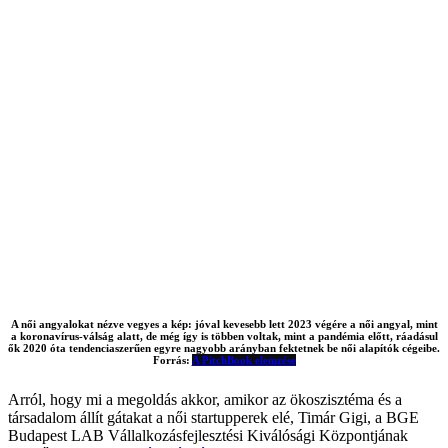
A női angyalokat nézve vegyes a kép: jóval kevesebb lett 2023 végére a női angyal, mint
a koronavírus-válság alatt, de még így is többen voltak, mint a pandémia előtt, ráadásul
ők 2020 óta tendenciaszerűen egyre nagyobb arányban fektetnek be női alapítók cégeibe.
Forrás:
A PitchBook elemzése
Arról, hogy mi a megoldás akkor, amikor az ökoszisztéma és a
társadalom állít gátakat a női startupperek elé, Timár Gigi, a BGE
Budapest LAB Vállalkozásfejlesztési Kiválósági Központjának