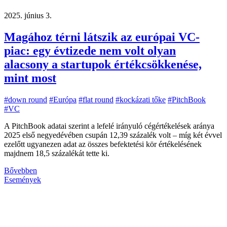
2025. június 3.
Magához térni látszik az európai VC-
piac: egy évtizede nem volt olyan
alacsony a startupok értékcsökkenése,
mint most
#down round
#Európa
#flat round
#kockázati tőke
#PitchBook
#VC
A PitchBook adatai szerint a lefelé irányuló cégértékelések aránya
2025 első negyedévében csupán 12,39 százalék volt – míg két évvel
ezelőtt ugyanezen adat az összes befektetési kör értékelésének
majdnem 18,5 százalékát tette ki.
Bővebben
Események