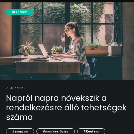
Archívum
2020. április 1.
Napról napra növekszik a
rendelkezésre álló tehetségek
száma
#amazon
#munkaerőpiac
#Reuters