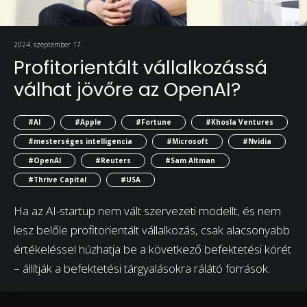
2024. szeptember 17.
Profitorientált vállalkozássá
válhat jövőre az OpenAI?
#AI
#Apple
#Fortune
#Khosla Ventures
#mesterséges intelligencia
#Microsoft
#Nvidia
#OpenAI
#Reuters
#Sam Altman
#Thrive Capital
#USA
Ha az AI-startup nem vált szervezeti modellt, és nem
lesz belőle profitorientált vállalkozás, csak alacsonyabb
értékeléssel húzhatja be a következő befektetési körét
– állítják a befektetési tárgyalásokra rálátó források.