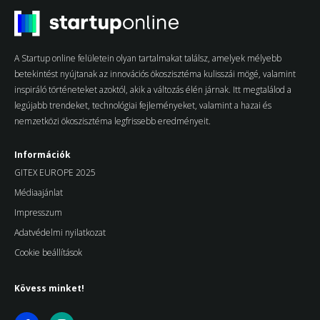
A Startup online felületein olyan tartalmakat találsz, amelyek mélyebb
betekintést nyújtanak az innovációs ökoszisztéma kulisszái mögé, valamint
inspiráló történeteket azoktól, akik a változás élén járnak. Itt megtalálod a
legújabb trendeket, technológiai fejleményeket, valamint a hazai és
nemzetközi ökoszisztéma legfrissebb eredményeit.
Információk
GITEX EUROPE 2025
Médiaajánlat
Impresszum
Adatvédelmi nyilatkozat
Cookie beállítások
Kövess minket!