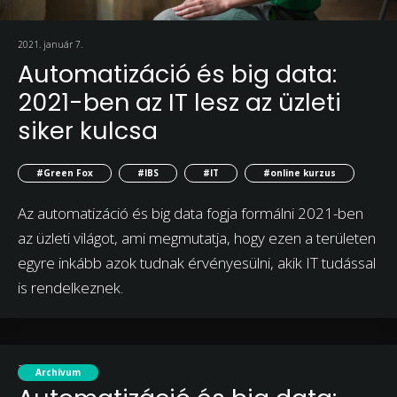
2021. január 7.
Automatizáció és big data:
2021-ben az IT lesz az üzleti
siker kulcsa
#Green Fox
#IBS
#IT
#online kurzus
Az automatizáció és big data fogja formálni 2021-ben
az üzleti világot, ami megmutatja, hogy ezen a területen
egyre inkább azok tudnak érvényesülni, akik IT tudással
is rendelkeznek.
2021. január 7.
Archívum