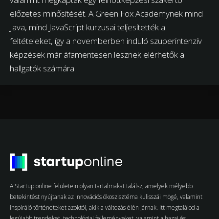
előzetes minősítését. A Green Fox Academynek mind
Java, mind JavaScript kurzusai teljesítették a
feltételeket, így a novemberben induló szuperintenzív
képzések már áfamentesen lesznek elérhetők a
hallgatók számára.
A Startup online felületein olyan tartalmakat találsz, amelyek mélyebb
betekintést nyújtanak az innovációs ökoszisztéma kulisszái mögé, valamint
inspiráló történeteket azoktól, akik a változás élén járnak. Itt megtalálod a
legújabb trendeket, technológiai fejleményeket, valamint a hazai és