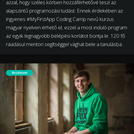
azzal, hogy széles körben hozzáférhetővé teszi az
alapszintű programozási tudást. Ennek érdekében az
ingyenes #MyFirstApp Coding Camp nevű kurzus
magyar nyelven érhető el, ezzel a most induló program
az egyik legnagyobb belépési korlátot bontja le. 120 fő
ráadásul mentori segítséggel vághat bele a tanulásba.
Archívum