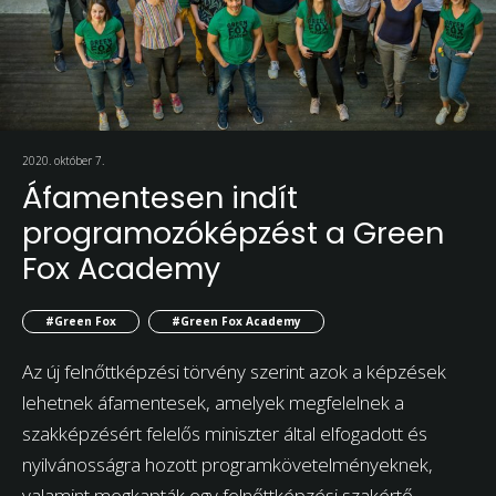
2020. október 7.
Áfamentesen indít
programozóképzést a Green
Fox Academy
#Green Fox
#Green Fox Academy
Az új felnőttképzési törvény szerint azok a képzések
lehetnek áfamentesek, amelyek megfelelnek a
szakképzésért felelős miniszter által elfogadott és
nyilvánosságra hozott programkövetelményeknek,
valamint megkapták egy felnőttképzési szakértő