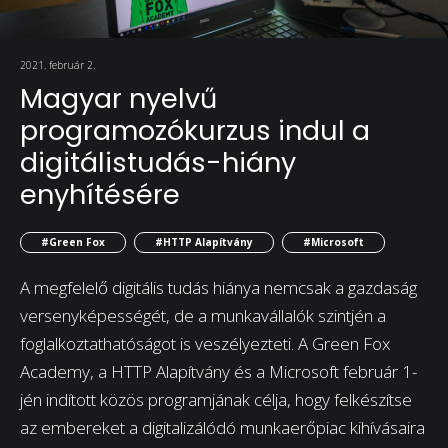
2021. február 2.
Magyar nyelvű
programozókurzus indul a
digitálistudás-hiány
enyhítésére
#Green Fox
#HTTP Alapítvány
#Microsoft
A megfelelő digitális tudás hiánya nemcsak a gazdaság
versenyképességét, de a munkavállalók szintjén a
foglalkoztathatóságot is veszélyezteti. A Green Fox
Academy, a HTTP Alapítvány és a Microsoft február 1-
jén indított közös programjának célja, hogy felkészítse
az embereket a digitalizálódó munkaerőpiac kihívásaira