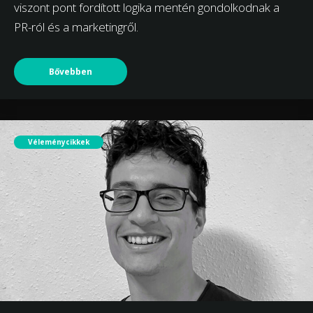
viszont pont fordított logika mentén gondolkodnak a
PR-ról és a marketingről.
Bővebben
Véleménycikkek