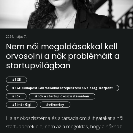
2024. május 7.
Nem női megoldásokkal kell
orvosolni a nők problémáit a
startupvilágban
#BGE
#BGE Budapest LAB Vállalkozásfejlesztési Kiválósági Központ
#nők
#nők a startup ökoszisztémában
#Timár Gigi
#vélemény
Ha az ökoszisztéma és a társadalom állít gátakat a női
startupperek elé, nem az a megoldás, hogy a nőkhöz