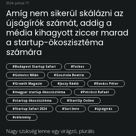
2024. június 17.
Amíg nem sikerül skálázni az
újságírók számát, addig a
média kihagyott ziccer marad
a startup-ökoszisztéma
számára
#Budapest Startup Safari
#forbes
#Golovics Milán
#Gosztola Beatrix
#Growth Magazin
#Jazzy Rádió
#Kovács Péter
#magyar startup ökoszisztéma
#Petróczi Rafael
#startup ökoszisztéma
#StartUp Online
#Startup Safari 2024
#Suri Imre
#újságírás
#vélemény
Nagy szükség lenne egy virágzó, plurális