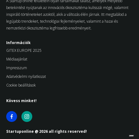
A Startup online felületein olyan tartalmakat találsz, amelyek mélyebb
betekintést nyújtanak az innovációs ökoszisztéma kulisszái mögé, valamint
inspiráló történeteket azoktól, akik a változás élén járnak. Itt megtalálod a
legújabb trendeket, technológiai fejleményeket, valamint a hazai és
nemzetközi ökoszisztéma legfrissebb eredményeit.
Információk
GITEX EUROPE 2025
Médiaajánlat
Impresszum
Adatvédelmi nyilatkozat
Cookie beállítások
Kövess minket!
Startuponline @ 2026 all rights reserved!