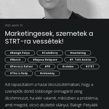
2025. április 15.
Marketingesek, szemetek a
STRT-ra vessétek!
#Balogh Petya
#CodeBerry
#marketing
#Munch
#Najoua Belayane
#P. Tóth András
#Petróczi Rafael
#PR
#reklám
#STRT
#This is Redy
#vélemény
Azt tapasztalom a hazai ökoszisztémában, hogy a
szereplők döntő többsége önmagáról zeng
dicshimnuszt, ha elér valamit, miközben a probléma,
amit megold, olcsó díszletté silányul. Balogh Petyáék