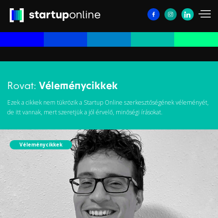
Rovat:
Véleménycikkek
Ezek a cikkek nem tükrözik a Startup Online szerkesztőségének véleményét,
de itt vannak, mert szeretjük a jól érvelő, minőségi írásokat.
Véleménycikkek