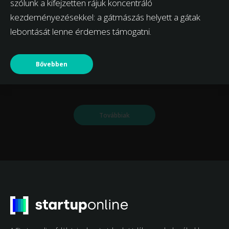
szólunk a kifejzetten rájuk koncentráló
kezdeményezésekkel: a gátmászás helyett a gátak
lebontását lenne érdemes támogatni.
Bővebben
Továbbiak