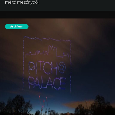
méltó mezőnyből.
Archívum