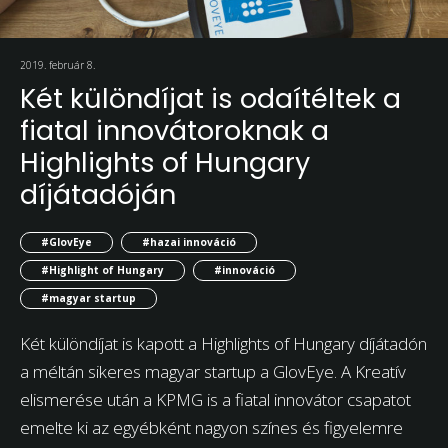
2019. február 8.
Két különdíjat is odaítéltek a
fiatal innovátoroknak a
Highlights of Hungary
díjátadóján
#GlovEye
#hazai innováció
#Highlight of Hungary
#innováció
#magyar startup
Két különdíjat is kapott a Highlights of Hungary díjátadón
a méltán sikeres magyar startup a GlovEye. A Kreatív
elismerése után a KPMG is a fiatal innovátor csapatot
emelte ki az egyébként nagyon színes és figyelemre