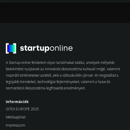
A Startup online felületein olyan tartalmakat találsz, amelyek mélyebb
betekintést nyújtanak az innovációs ökoszisztéma kulisszái mögé, valamint
inspiráló történeteket azoktól, akik a változás élén járnak. Itt megtalálod a
legújabb trendeket, technológiai fejleményeket, valamint a hazai és
nemzetközi ökoszisztéma legfrissebb eredményeit.
Információk
GITEX EUROPE 2025
Médiaajánlat
Impresszum