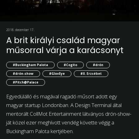
2018. december 17.
A brit királyi család magyar
műsorral várja a karácsonyt
#Buckingham Palota
#Cogito
#drón
#drón-show
#GlovEye
#II. Erzsébet
#Pitch@Palace
Egyedülálló és magával ragadó műsort adott egy
magyar startup Londonban. A Design Terminal által
mentorált CollMot Entertainment látványos drón-show-
ját közel ezer meghívott vendég követte végig a
Buckingham Palota kertjében.