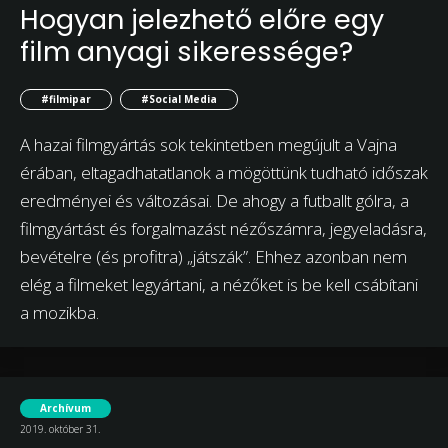
Hogyan jelezhető előre egy
film anyagi sikeressége?
#filmipar
#Social Media
A hazai filmgyártás sok tekintetben megújult a Vajna
érában, eltagadhatatlanok a mögöttünk tudható időszak
eredményei és változásai. De ahogy a futballt gólra, a
filmgyártást és forgalmazást nézőszámra, jegyeladásra,
bevételre (és profitra) „játszák”. Ehhez azonban nem
elég a filmeket legyártani, a nézőket is be kell csábítani
a mozikba.
Archívum
2019. október 31.