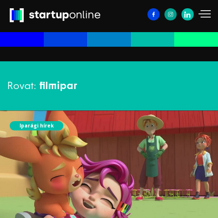
Rovat:
filmipar
Iparági hírek