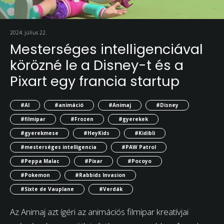
2024. július 22.
Mesterséges intelligenciával
körözné le a Disney-t és a
Pixart egy francia startup
#AI
#animáció
#Animaj
#Disney
#filmipar
#Frozen
#gyerekek
#gyerekmese
#HeyKids
#Kidibli
#mesterséges intelligencia
#PAW Patrol
#Peppa Malac
#Pixar
#Pocoyo
#Pokemon
#Rabbids Invasion
#Sixte de Vauplane
#Verdák
Az Animaj azt ígéri az animációs filmipar kreatívjai