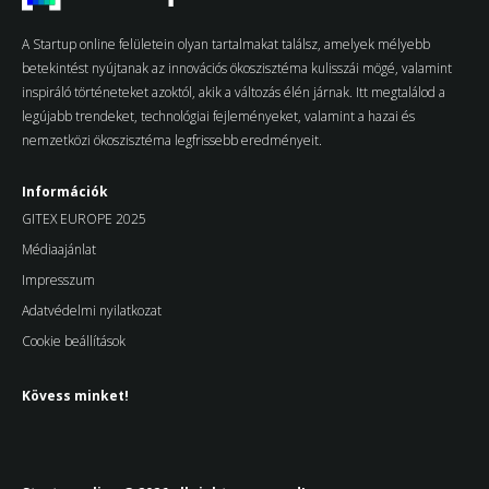
A Startup online felületein olyan tartalmakat találsz, amelyek mélyebb
betekintést nyújtanak az innovációs ökoszisztéma kulisszái mögé, valamint
inspiráló történeteket azoktól, akik a változás élén járnak. Itt megtalálod a
legújabb trendeket, technológiai fejleményeket, valamint a hazai és
nemzetközi ökoszisztéma legfrissebb eredményeit.
Információk
GITEX EUROPE 2025
Médiaajánlat
Impresszum
Adatvédelmi nyilatkozat
Cookie beállítások
Kövess minket!