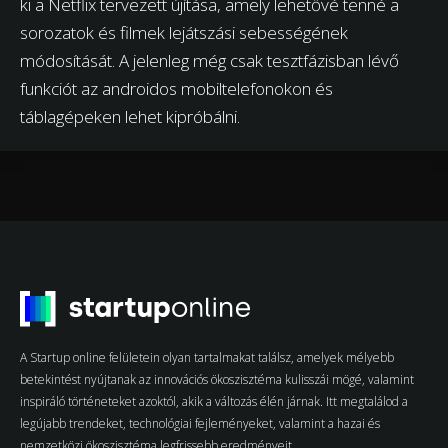
ki a Netflix tervezett újítása, amely lehetővé tenné a
sorozatok és filmek lejátszási sebességének
módosítását. A jelenleg még csak tesztfázisban lévő
funkciót az androidos mobiltelefonokon és
táblagépeken lehet kipróbálni.
A Startup online felületein olyan tartalmakat találsz, amelyek mélyebb
betekintést nyújtanak az innovációs ökoszisztéma kulisszái mögé, valamint
inspiráló történeteket azoktól, akik a változás élén járnak. Itt megtalálod a
legújabb trendeket, technológiai fejleményeket, valamint a hazai és
nemzetközi ökoszisztéma legfrissebb eredményeit.