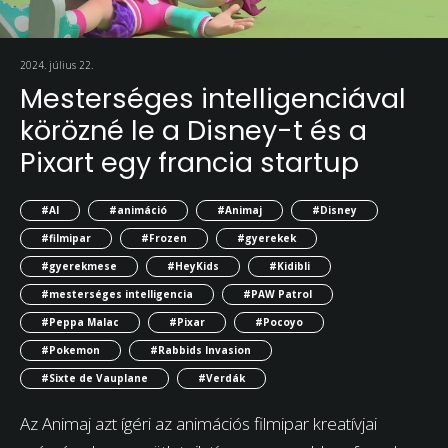
2024. július 22.
Mesterséges intelligenciával
körözné le a Disney-t és a
Pixart egy francia startup
#AI
#animáció
#Animaj
#Disney
#filmipar
#Frozen
#gyerekek
#gyerekmese
#HeyKids
#Kidibli
#mesterséges intelligencia
#PAW Patrol
#Peppa Malac
#Pixar
#Pocoyo
#Pokemon
#Rabbids Invasion
#Sixte de Vauplane
#Verdák
Az Animaj azt ígéri az animációs filmipar kreatívjai