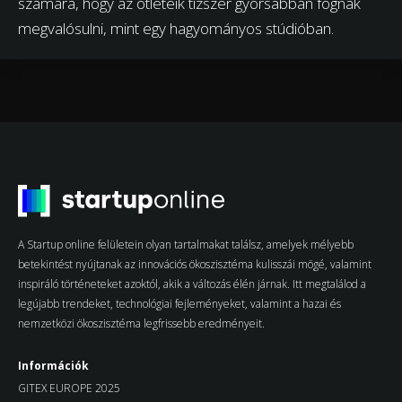
számára, hogy az ötleteik tízszer gyorsabban fognak
megvalósulni, mint egy hagyományos stúdióban.
A Startup online felületein olyan tartalmakat találsz, amelyek mélyebb
betekintést nyújtanak az innovációs ökoszisztéma kulisszái mögé, valamint
inspiráló történeteket azoktól, akik a változás élén járnak. Itt megtalálod a
legújabb trendeket, technológiai fejleményeket, valamint a hazai és
nemzetközi ökoszisztéma legfrissebb eredményeit.
Információk
GITEX EUROPE 2025