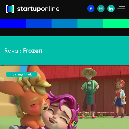
Rovat:
Frozen
Iparági hírek