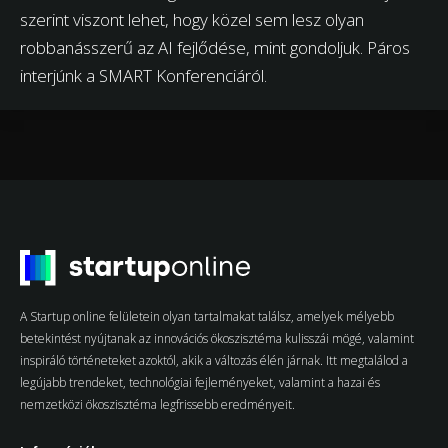
szerint viszont lehet, hogy közel sem lesz olyan
robbanásszerű az AI fejlődése, mint gondoljuk. Páros
interjúnk a SMART Konferenciáról.
A Startup online felületein olyan tartalmakat találsz, amelyek mélyebb
betekintést nyújtanak az innovációs ökoszisztéma kulisszái mögé, valamint
inspiráló történeteket azoktól, akik a változás élén járnak. Itt megtalálod a
legújabb trendeket, technológiai fejleményeket, valamint a hazai és
nemzetközi ökoszisztéma legfrissebb eredményeit.