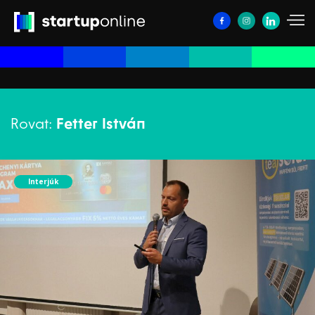
Rovat:
Fetter István
Interjúk