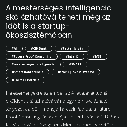
A mesterséges intelligencia
skálázhatóvá teheti még az
időt is a startup-
ökoszisztémában
#AI
#CIB Bank
#Fetter István
#Future Proof Consulting
#interjú
#IVSZ
#mesterséges intelligencia
#SMART
#Smart Konferencia
#startup ökoszisztéma
#Tarczali Patrícia
Ha eseményekre az ember az AI avatárját tudná
elküldeni, skálázhatóvá válna egy nem skálázható
tényező, az idő – mondja Tarczali Patrícia, a Future
Proof Consulting társalapítója. Fetter István, a CIB Bank
Kisvállalkozások Szegmens Menedzsment vezetője