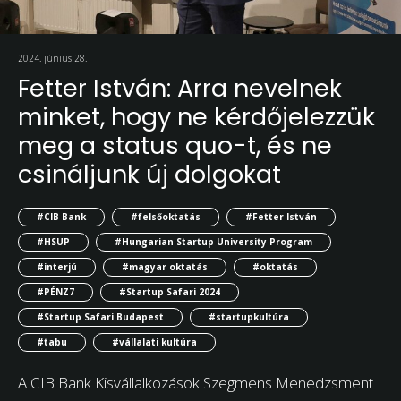
2024. június 28.
Fetter István: Arra nevelnek
minket, hogy ne kérdőjelezzük
meg a status quo-t, és ne
csináljunk új dolgokat
#CIB Bank
#felsőoktatás
#Fetter István
#HSUP
#Hungarian Startup University Program
#interjú
#magyar oktatás
#oktatás
#PÉNZ7
#Startup Safari 2024
#Startup Safari Budapest
#startupkultúra
#tabu
#vállalati kultúra
A CIB Bank Kisvállalkozások Szegmens Menedzsment