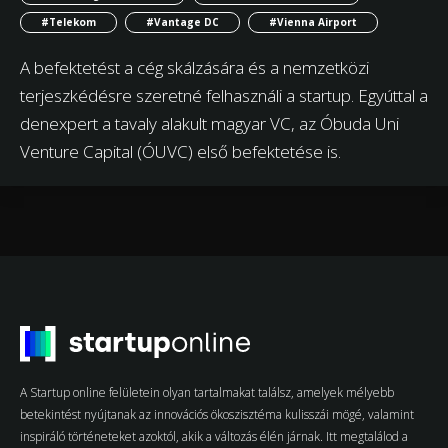
#Telekom
#Vantage DC
#Vienna Airport
A befektetést a cég skálzására és a nemzetközi
terjeszkédésre szeretné felhasználi a startup. Egyúttal a
denexpert a tavaly alakult magyar VC, az Óbuda Uni
Venture Capital (ÓUVC) első befektetése is.
A Startup online felületein olyan tartalmakat találsz, amelyek mélyebb
betekintést nyújtanak az innovációs ökoszisztéma kulisszái mögé, valamint
inspiráló történeteket azoktól, akik a változás élén járnak. Itt megtalálod a