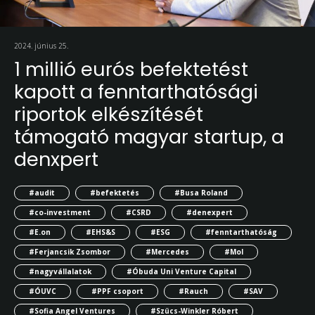
2024. június 25.
1 millió eurós befektetést
kapott a fenntarthatósági
riportok elkészítését
támogató magyar startup, a
denxpert
#audit
#befektetés
#Busa Roland
#co-investment
#CSRD
#denexpert
#E.on
#EHS&S
#ESG
#fenntarthatóság
#Ferjancsik Zsombor
#Mercedes
#Mol
#nagyvállalatok
#Óbuda Uni Venture Capital
#ÓUVC
#PPF csoport
#Rauch
#SAV
#Sofia Angel Ventures
#Szücs-Winkler Róbert