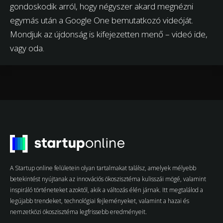
gondoskodik arról, hogy négyszer akard megnézni
egymás után a Google One bemutatkozó videóját.
Mondjuk az újdonság is kifejezetten menő – videó ide,
vagy oda.
A Startup online felületein olyan tartalmakat találsz, amelyek mélyebb
betekintést nyújtanak az innovációs ökoszisztéma kulisszái mögé, valamint
inspiráló történeteket azoktól, akik a változás élén járnak. Itt megtalálod a
legújabb trendeket, technológiai fejleményeket, valamint a hazai és
nemzetközi ökoszisztéma legfrissebb eredményeit.