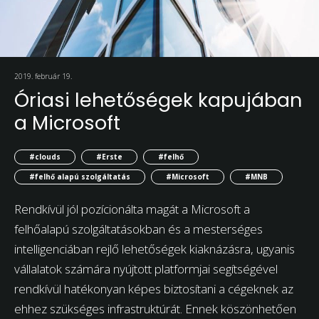
2019. február 19.
Óriasi lehetőségek kapujában
a Microsoft
#clouds
#Erste
#felhő
#felhő alapú szolgáltatás
#Microsoft
#MNB
Rendkívül jól pozícionálta magát a Microsoft a
felhőalapú szolgáltatásokban és a mesterséges
intelligenciában rejlő lehetőségek kiaknázásra, ugyanis
vállalatok számára nyújtott platformjai segítségével
rendkívül hatékonyan képes biztosítani a cégeknek az
ehhez szükséges infrastruktúrát. Ennek köszönhetően