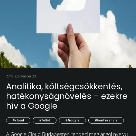
2019. szeptember 20.
Analitika, költségcsökkentés,
hatékonyságnövelés – ezekre
hív a Google
#cloud
#felhő
#Google
#konferencia
A Google Cloud Budapesten rendezi meg angol nyelvű