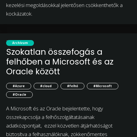
kezelési megoldásokkal jelentősen csökkenthetők a
kockázatok.
2019. június 7.
Archívum
Szokatlan összefogás a
felhőben a Microsoft és az
Oracle között
#Azure
#cloud
#felhő
#Microsoft
#Oracle
A Microsoft és az Oracle bejelentette, hogy
összekapcsolja a felhőszolgáltatásainak
adatközpontjait, ezzel közvetlen átjárhatóságot
biztosítva a felhasználóknak, zökkenőmentes