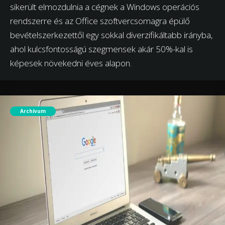
sikerült elmozdulnia a cégnek a Windows operációs
rendszerre és az Office szoftvercsomagra épülő
bevételszerkezettől egy sokkal diverzifikáltabb irányba,
ahol kulcsfontosságú szegmensek akár 50%-kal is
képesek növekedni éves alapon.
Archívum