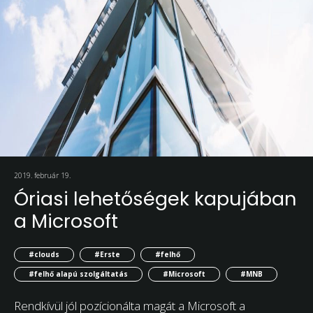
2019. február 19.
Óriasi lehetőségek kapujában
a Microsoft
#clouds
#Erste
#felhő
#felhő alapú szolgáltatás
#Microsoft
#MNB
Rendkívül jól pozícionálta magát a Microsoft a