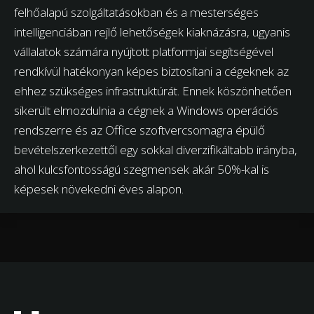
felhőalapú szolgáltatásokban és a mesterséges
intelligenciában rejlő lehetőségek kiaknázásra, ugyanis
vállalatok számára nyújtott platformjai segítségével
rendkívül hatékonyan képes biztosítani a cégeknek az
ehhez szükséges infrastruktúrát. Ennek köszönhetően
sikerült elmozdulnia a cégnek a Windows operációs
rendszerre és az Office szoftvercsomagra épülő
bevételszerkezettől egy sokkal diverzifikáltabb irányba,
ahol kulcsfontosságú szegmensek akár 50%-kal is
képesek növekedni éves alapon.