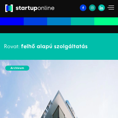
Rovat:
felhő alapú szolgáltatás
Archívum