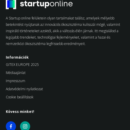
A Startup online felületein olyan tartalmakat találsz, amelyek mélyebb
betekintést nyújtanak az innovációs ökoszisztéma kulisszái mögé, valamint
inspiráló történeteket azoktól, akik a változás élén járnak. Itt megtalálod a
legújabb trendeket, technológiai fejleményeket, valamint a hazai és
nemzetközi ökoszisztéma legfrissebb eredményeit.
Információk
GITEX EUROPE 2025
Médiaajánlat
Impresszum
Adatvédelmi nyilatkozat
Cookie beállítások
Kövess minket!