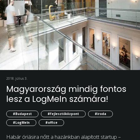
2018. július 3.
Magyarország mindig fontos
lesz a LogMeIn számára!
#Budapest
#fejlesztőközpont
#iroda
#LogMeIn
#office
Habár óriásira nőtt a hazánkban alapított startup –