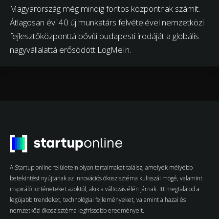
Magyarország még mindig fontos központnak számít.
Átlagosan évi 40 új munkatárs felvételével nemzetközi
fejlesztőközponttá bővíti budapesti irodáját a globális
nagyvállalattá erősödött LogMeIn.
A Startup online felületein olyan tartalmakat találsz, amelyek mélyebb
betekintést nyújtanak az innovációs ökoszisztéma kulisszái mögé, valamint
inspiráló történeteket azoktól, akik a változás élén járnak. Itt megtalálod a
legújabb trendeket, technológiai fejleményeket, valamint a hazai és
nemzetközi ökoszisztéma legfrissebb eredményeit.