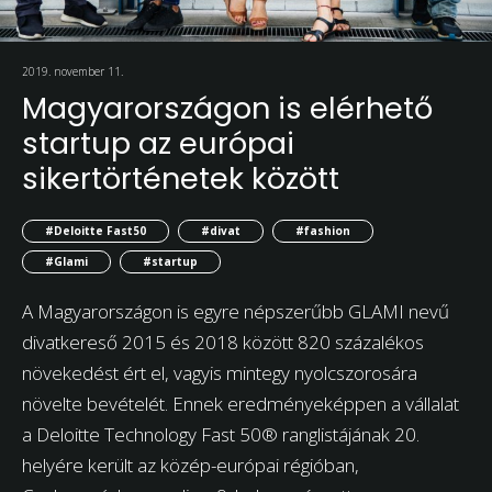
2019. november 11.
Magyarországon is elérhető
startup az európai
sikertörténetek között
#Deloitte Fast50
#divat
#fashion
#Glami
#startup
A Magyarországon is egyre népszerűbb GLAMI nevű
divatkereső 2015 és 2018 között 820 százalékos
növekedést ért el, vagyis mintegy nyolcszorosára
növelte bevételét. Ennek eredményeképpen a vállalat
a Deloitte Technology Fast 50® ranglistájának 20.
helyére került az közép-európai régióban,