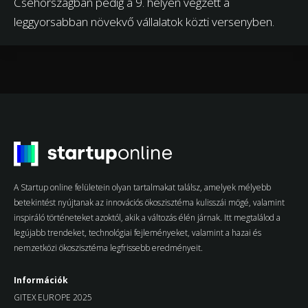
Csehországban pedig a 9. helyen végzett a
leggyorsabban növekvő vállalatok közti versenyben.
A Startup online felületein olyan tartalmakat találsz, amelyek mélyebb
betekintést nyújtanak az innovációs ökoszisztéma kulisszái mögé, valamint
inspiráló történeteket azoktól, akik a változás élén járnak. Itt megtalálod a
legújabb trendeket, technológiai fejleményeket, valamint a hazai és
nemzetközi ökoszisztéma legfrissebb eredményeit.
Információk
GITEX EUROPE 2025