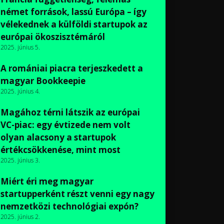
német források, lassú Európa – így
vélekednek a külföldi startupok az
európai ökoszisztémáról
2025. június 5.
A romániai piacra terjeszkedett a
magyar Bookkeepie
2025. június 4.
Magához térni látszik az európai
VC-piac: egy évtizede nem volt
olyan alacsony a startupok
értékcsökkenése, mint most
2025. június 3.
Miért éri meg magyar
startupperként részt venni egy nagy
nemzetközi technológiai expón?
2025. június 2.