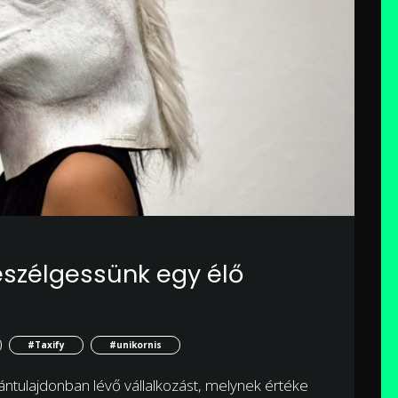
beszélgessünk egy élő
#Taxify
#unikornis
tulajdonban lévő vállalkozást, melynek értéke