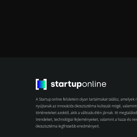
A Startup online felületein olyan tartalmakat találsz, amelye
nyújtanak az innovációs ökoszisztéma kulisszái mögé, valamint 
történeteket azoktól, akik a változás élén járnak. Itt megtalálo
trendeket, technológiai fejleményeket, valamint a hazai és n
ökoszisztéma legfrissebb eredményeit.