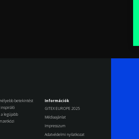
k mélyebb betekintést
Információk
inspiráló
GITEX EUROPE 2025
d a legújabb
Médiaajánlat
emzetközi
Impresszum
Adatvédelmi nyilatkozat