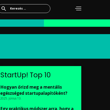
Keresés:
StartUp! Top 10
Hogyan őrizd meg a mentális
egészséged startupalapítóként?
2025. június 13.
Egy praktikus módszer arra, hogy a