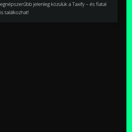
 legnépszerűbb jelenleg közülük a Taxify – és fiatal
s találkozhat!