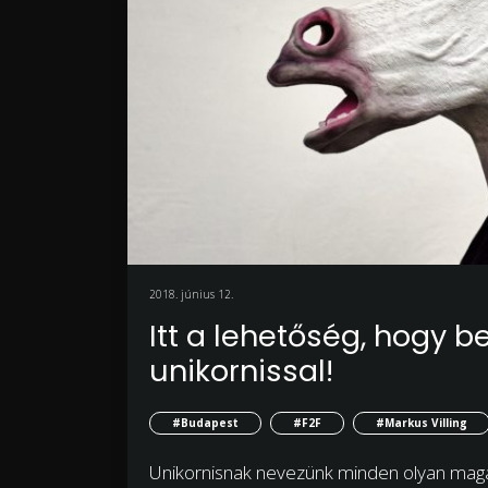
2018. június 12.
Itt a lehetőség, hogy 
unikornissal!
#Budapest
#F2F
#Markus Villing
Unikornisnak nevezünk minden olyan magán