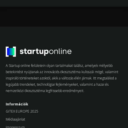
A Startup online felületein olyan tartalmakat találsz, amelyek mélyebb
betekintést nyújtanak az innovációs ökoszisztéma kulisszái mögé, valamint
inspiráló történeteket azoktól, akik a változás élén járnak. Itt megtalálod a
legújabb trendeket, technológiai fejleményeket, valamint a hazai és
nemzetközi ökoszisztéma legfrissebb eredményeit.
Információk
GITEX EUROPE 2025
Médiaajánlat
Impresszum