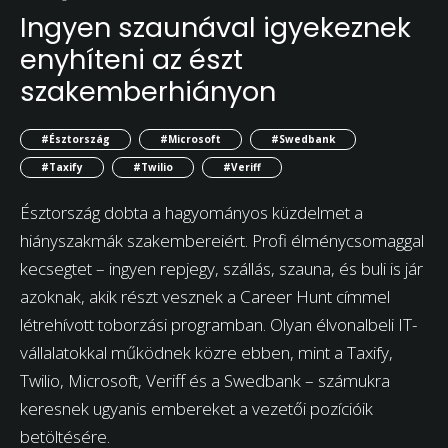
Ingyen szaunával igyekeznek
enyhíteni az észt
szakemberhiányon
#Észtország
#Microsoft
#Swedbank
#Taxify
#Twilio
#Veriff
Észtország dobta a hagyományos küzdelmet a
hiányszakmák szakembereiért. Profi élménycsomaggal
kecsegtet – ingyen repjegy, szállás, szauna, és buli is jár
azoknak, akik részt vesznek a Career Hunt címmel
létrehívott toborzási programban. Olyan élvonalbeli IT-
vállalatokkal működnek közre ebben, mint a Taxify,
Twilio, Microsoft, Veriff és a Swedbank – számukra
keresnek ugyanis embereket a vezetői pozícióik
betöltésére.