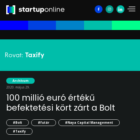
Rovat:
Taxify
Archívum
2020. május 29.
100 millió euró értékű
befektetési kört zárt a Bolt
#Bolt
#futár
#Naya Capital Management
#Taxify