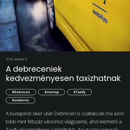
2018. október 4.
A debreceniek
kedvezményesen taxizhatnak
#Debrecen
#startup
#Taxify
#unikornis
A budapesti siker után Debrecen is csatlakozik ma azon
több mint félszáz városhoz világszerte, ahol elérhető a
Taxify okostelefonos szolgáltatás. Az utazásszervező