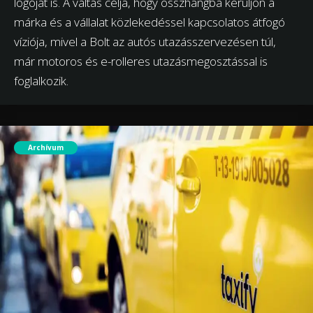
logóját is. A váltás célja, hogy összhangba kerüljön a
márka és a vállalat közlekedéssel kapcsolatos átfogó
víziója, mivel a Bolt az autós utazásszervezésen túl,
már motoros és e-rolleres utazásmegosztással is
foglalkozik.
Archívum