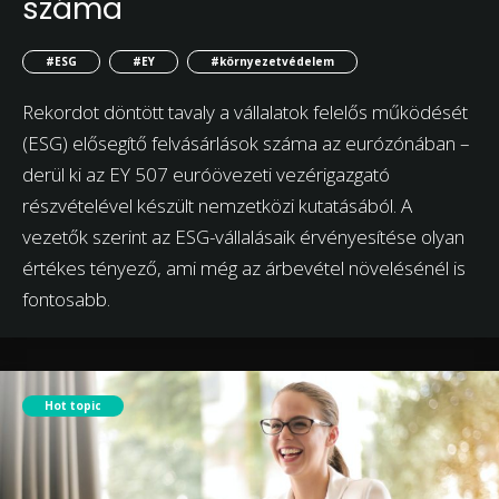
száma
#ESG
#EY
#környezetvédelem
Rekordot döntött tavaly a vállalatok felelős működését
(ESG) elősegítő felvásárlások száma az eurózónában –
derül ki az EY 507 euróövezeti vezérigazgató
részvételével készült nemzetközi kutatásából. A
vezetők szerint az ESG-vállalásaik érvényesítése olyan
értékes tényező, ami még az árbevétel növelésénél is
fontosabb.
Hot topic