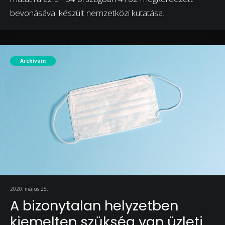
bevonásával készült nemzetközi kutatása.
Archívum
2020. május 25.
A bizonytalan helyzetben
kiemelten szükség van üzleti