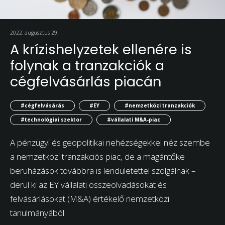
2022. augusztus 29.
A krízishelyzetek ellenére is
folynak a tranzakciók a
cégfelvásárlás piacán
#cégfelvásárás
#EY
#nemzetközi tranzakciók
#technológiai szektor
#vállalati M&A-piac
A pénzügyi és geopolitikai nehézségekkel néz szembe
a nemzetközi tranzakciós piac, de a magántőke
beruházások továbbra is lendületettel szolgálnak –
derül ki az EY vállalati összeolvadásokat és
felvásárlásokat (M&A) értékelő nemzetközi
tanulmányából.