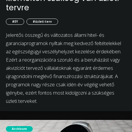
tervre
#EY
#üzleti terv
Jelentős összegű és változatos állami hitel- és
garanciaprogramok nyíltak meg kedvező feltételekkel
az egészségügyi veszélyhelyzet kezelése érdekében.
Ezért a reorganizációra szoruló és a beruházást vagy
akvizíciót tervező vállalatoknak egyaránt érdemes
újragondolni meglévő finanszírozási struktúrájukat. A
programok nagy része csak idén év végéig vehető
igénybe, ezért fontos most kidolgozni a szükséges
üzleti terveket.
Archívum