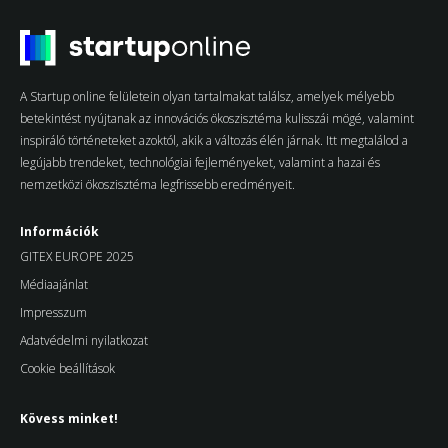
A Startup online felületein olyan tartalmakat találsz, amelyek mélyebb
betekintést nyújtanak az innovációs ökoszisztéma kulisszái mögé, valamint
inspiráló történeteket azoktól, akik a változás élén járnak. Itt megtalálod a
legújabb trendeket, technológiai fejleményeket, valamint a hazai és
nemzetközi ökoszisztéma legfrissebb eredményeit.
Információk
GITEX EUROPE 2025
Médiaajánlat
Impresszum
Adatvédelmi nyilatkozat
Cookie beállítások
Kövess minket!