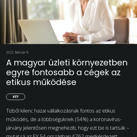
2022. február 9.
A magyar üzleti környezetben
egyre fontosabb a cégek az
etikus működése
#EY
Tízből kilenc hazai vállalkozásnak fontos az etikus
működés, de a többségüknek (54%) a koronavírus-
járvány jelentősen megnehezíti, hogy ezt be is tartsák –
mutat rá az EY 54 országban 4762 megkérdezett