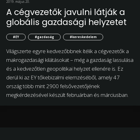
2019. május 20.
A cégvezetők javulni látják a
globális gazdasági helyzetet
#EY
#gazdaság
#kereskedelem
Világszerte egyre kedvezőbbnek ítélik a cégvezetők a
makrogazdasági kilátásokat – még a gazdaság lassulása
és a kedvezőtlen geopolitikai helyzet ellenére is. Ez
derül ki az EY tőkebizalmi elemzéséből, amely 47
ország több mint 2900 felsővezetőjének
megkérdezésével készült februárban és márciusban.