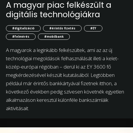
A magyar piac felkészült a
digitális technológiákra
#digitalizáció
#érintős fizetés
#EY
#felmérés
#mobilbank
A magyarok a leginkább felkészültek, ami az az új
technológiai megoldások felhasználását illeti a kelet-
közép-európai régióban – derül ki az EY 3600 fő
megkérdezésével készült kutatásából. Legtöbben
például már érintős bankkártyával fizetnek itthon, a
következő években pedig szívesen követnék egyetlen
alkalmazáson keresztül különféle bankszámláik
aktivitásait.