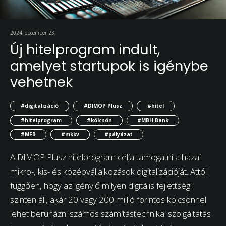
2024. december 23.
Új hitelprogram indult,
amelyet startupok is igénybe
vehetnek
#digitalizáció
#DIMOP Plusz
#hitel
#hitelprogram
#kölcsön
#MBH Bank
#MFB
#mkkv
#pályázat
A DIMOP Plusz hitelprogram célja támogatni a hazai
mikro-, kis- és középvállalkozások digitalizációját. Attól
függően, hogy az igénylő milyen digitális fejlettségi
szinten áll, akár 20 vagy 200 millió forintos kölcsönnel
lehet beruházni számos számítástechnikai szolgáltatás