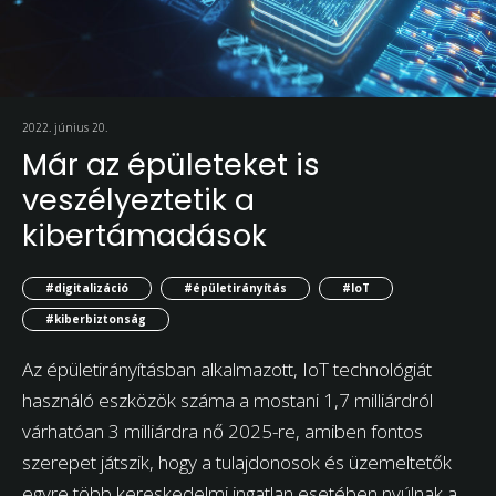
2022. június 20.
Már az épületeket is
veszélyeztetik a
kibertámadások
#digitalizáció
#épületirányítás
#IoT
#kiberbiztonság
Az épületirányításban alkalmazott, IoT technológiát
használó eszközök száma a mostani 1,7 milliárdról
várhatóan 3 milliárdra nő 2025-re, amiben fontos
szerepet játszik, hogy a tulajdonosok és üzemeltetők
egyre több kereskedelmi ingatlan esetében nyúlnak a