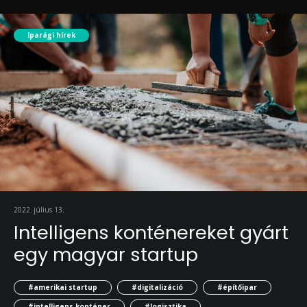
Iparági hírek
2022. július 13.
Intelligens konténereket gyárt
egy magyar startup
#amerikai startup
#digitalizáció
#építőipar
#intelligens konténer
#logisztika