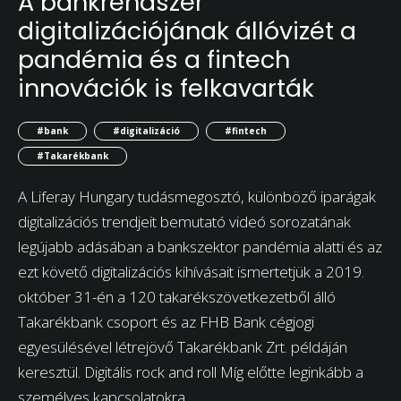
A bankrendszer
digitalizációjának állóvizét a
pandémia és a fintech
innovációk is felkavarták
#bank
#digitalizáció
#fintech
#Takarékbank
A Liferay Hungary tudásmegosztó, különböző iparágak
digitalizációs trendjeit bemutató videó sorozatának
legújabb adásában a bankszektor pandémia alatti és az
ezt követő digitalizációs kihívásait ismertetjük a 2019.
október 31-én a 120 takarékszövetkezetből álló
Takarékbank csoport és az FHB Bank cégjogi
egyesülésével létrejövő Takarékbank Zrt. példáján
keresztül. Digitális rock and roll Míg előtte leginkább a
személyes kapcsolatokra