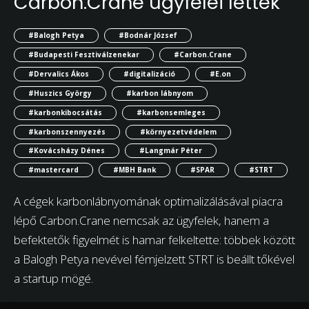
Carbon.Crane ügyfelei lettek
#Balogh Petya
#Bodnár József
#Budapesti Fesztiválzenekar
#Carbon.Crane
#Dervalics Ákos
#digitalizáció
#E.on
#Huszics György
#karbon lábnyom
#karbonkibocsátás
#karbonsemleges
#karbonszennyezés
#környezetvédelem
#Kovácsházy Dénes
#Langmár Péter
#mastercard
#MBH Bank
#SPAR
#STRT
A cégek karbonlábnyomának optimalizálásával piacra
lépő Carbon.Crane nemcsak az ügyfelek, hanem a
befektetők figyelmét is hamar felkeltette: többek között
a Balogh Petya nevével fémjelzett STRT is beállt tőkével
a startup mögé.