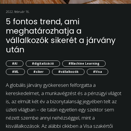
2022. február 16.
5 fontos trend, ami
meghatározhatja a
vállalkozók sikerét a járvány
után
#AI
#digitalizáció
#Machine Learning
#ML
#siker
#vállalkozók
#Visa
A globális járvány gyökeresen felforgatta a
kereskedelmet, a munkavégzést és a pénzügyi világot
is, az elmúlt két év a bizonytalanság jegyében telt az
üzleti világban – de talán egyetlen egy szektor sem
nézett szembe annyi nehézséggel, mint a
kisvállalkozások. Az alábbi cikkben a Visa szakértői