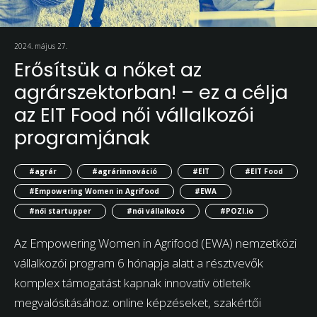
2024. május 27.
Erősítsük a nőket az
agrárszektorban! – ez a célja
az EIT Food női vállalkozói
programjának
#agrár
#agrárinnováció
#EIT
#EIT Food
#Empowering Women in Agrifood
#EWA
#női startupper
#női vállalkozó
#POZI.io
Az Empowering Women in Agrifood (EWA) nemzetközi
vállalkozói program 6 hónapja alatt a résztvevők
komplex támogatást kapnak innovatív ötleteik
megvalósításához: online képzéseket, szakértői