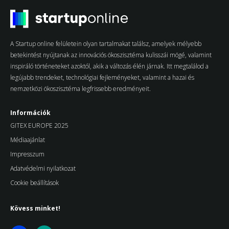
A Startup online felületein olyan tartalmakat találsz, amelyek mélyebb
betekintést nyújtanak az innovációs ökoszisztéma kulisszái mögé, valamint
inspiráló történeteket azoktól, akik a változás élén járnak. Itt megtalálod a
legújabb trendeket, technológiai fejleményeket, valamint a hazai és
nemzetközi ökoszisztéma legfrissebb eredményeit.
Információk
GITEX EUROPE 2025
Médiaajánlat
Impresszum
Adatvédelmi nyilatkozat
Cookie beállítások
Kövess minket!