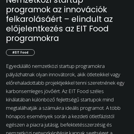
programok az innovációk
felkarolásáért – elindult az
előjelentkezés az EIT Food
programokra
#EIT Food
Egyedülálló nemzetközi startup programokra
pályázhatnak olyan innovátorok, akik ötleteikkel vagy
előrehaladottabb projektjeikkel tenni szeretnének egy
karbonsemleges jövőért. Az EIT Food széles
kínálatában különböző fejlettségű startupok mind
megtalálhatják a számukra ideális programot. A több
hónapos események során a kezdeti ötletfázistól
egészen a piacra jutásig, befektetésszerzésig és
nemzetközi networképítésig kapnak segítséget a