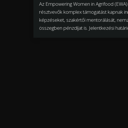
Az Empowering Women in Agrifood (EWA) n
résztvevők komplex támogatást kapnak inno
képzéseket, szakértői mentorálását, nemze
összegben pénzdíjat is. Jelentkezési határ