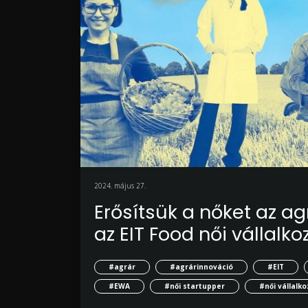
2024. május 27.
Erősítsük a nőket az ag
az EIT Food női vállalk
#agrár
#agrárinnováció
#EIT
#EWA
#női startupper
#női vállalk