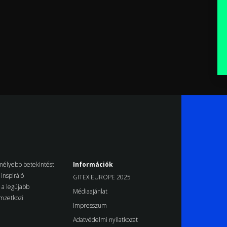
k mélyebb betekintést
Információk
inspiráló
GITEX EUROPE 2025
d a legújabb
Médiaajánlat
emzetközi
Impresszum
Adatvédelmi nyilatkozat