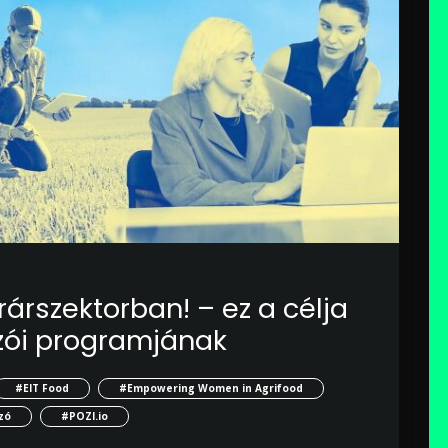
rárszektorban! – ez a célja
ozói programjának
#EIT Food
#Empowering Women in Agrifood
ozó
#POZI.io