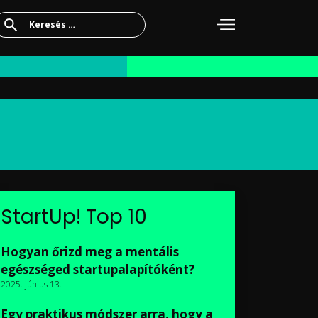
Keresés:
StartUp! Top 10
Hogyan őrizd meg a mentális
egészséged startupalapítóként?
2025. június 13.
Egy praktikus módszer arra, hogy a