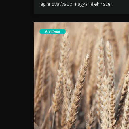
leginnovatívabb magyar élelmiszer.
Archívum