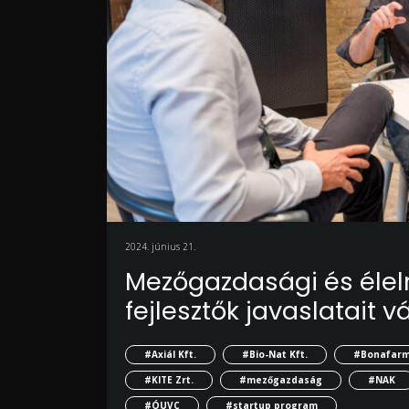
2024. június 21.
Mezőgazdasági és élelmi
fejlesztők javaslatait 
#Axiál Kft.
#Bio-Nat Kft.
#Bonafarm
#KITE Zrt.
#mezőgazdaság
#NAK
#ÓUVC
#startup program