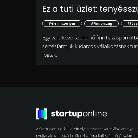
Ez a tuti üzlet: tenyéss
#élelmiszeripar
#Finnország
#tücs
Egy vállalkozó szellemű finn házaspárról
sertésfarmjuk kudarcos vállalkozásnak tű
fogtak.
A Startup online felületein olyan tartalmakat találsz, amelye
nyújtanak az innovációs ökoszisztéma kulisszái mögé, valamint 