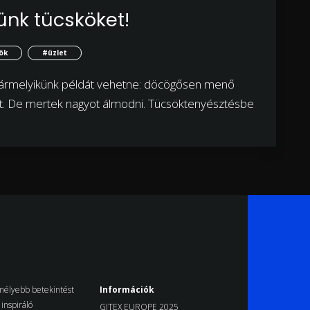
zünk tücsköket!
ök
#üzlet
 bármelyikünk példát vehetne: döcögősen menő
nt. De mertek nagyot álmodni. Tücsöktenyésztésbe
k mélyebb betekintést
Információk
inspiráló
GITEX EUROPE 2025