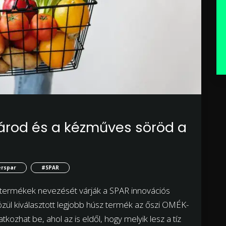
kvárod és a kézműves söröd a
erspar
#SPAR
 termékek nevezését várják a SPAR innovációs
zül kiválasztott legjobb húsz termék az őszi OMÉK-
zhat be, ahol az is eldől, hogy melyik lesz a tíz