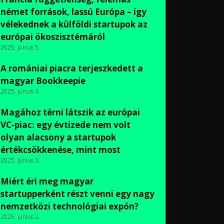
német források, lassú Európa – így
vélekednek a külföldi startupok az
európai ökoszisztémáról
2025. június 5.
A romániai piacra terjeszkedett a
magyar Bookkeepie
2025. június 4.
Magához térni látszik az európai
VC-piac: egy évtizede nem volt
olyan alacsony a startupok
értékcsökkenése, mint most
2025. június 3.
Miért éri meg magyar
startupperként részt venni egy nagy
nemzetközi technológiai expón?
2025. június 2.