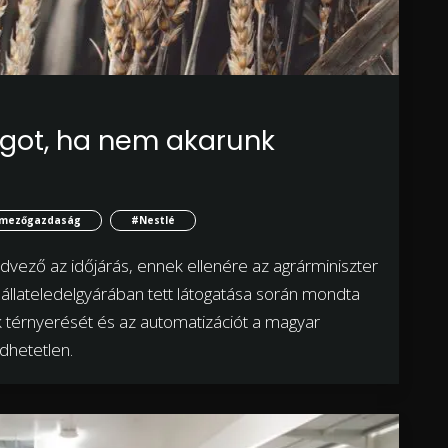
ágot, ha nem akarunk
mezőgazdaság
#Nestlé
ező az időjárás, ennek ellenére az agrárminiszter
t állateledelgyárában tett látogatása során mondta
sok térnyerését és az automatizációt a magyar
dhetetlen.