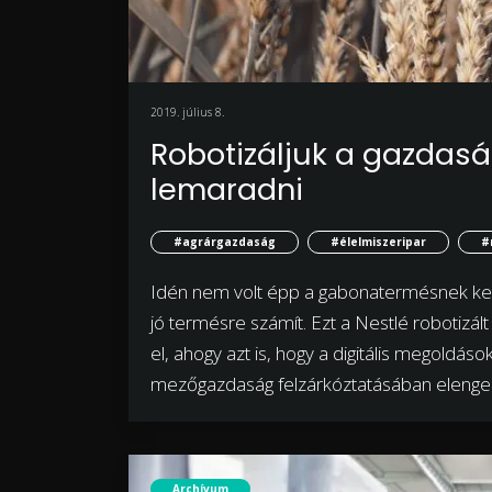
2019. július 8.
Robotizáljuk a gazdas
lemaradni
#agrárgazdaság
#élelmiszeripar
#
Idén nem volt épp a gabonatermésnek kedv
jó termésre számít. Ezt a Nestlé robotizál
el, ahogy azt is, hogy a digitális megoldá
mezőgazdaság felzárkóztatásában elenge
Archívum