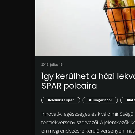
2019. július 19.
Így kerülhet a házi le
SPAR polcaira
#élelmiszeripar
#Hungaricool
#Int
Innovatív, egészséges és kiváló minőségű
termékverseny szervezői. A jelentkezők kö
en megrendezésre kerülő versenyen mutatko