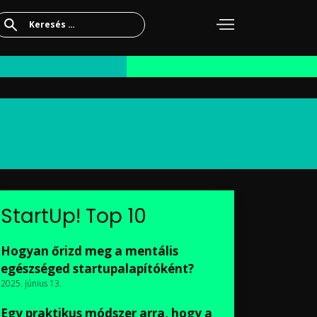
Keresés:
StartUp! Top 10
Hogyan őrizd meg a mentális
egészséged startupalapítóként?
2025. június 13.
Egy praktikus módszer arra, hogy a