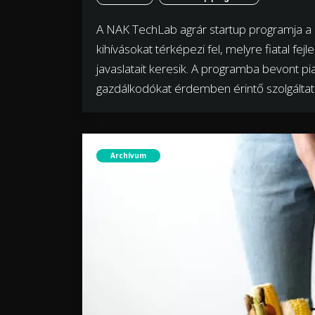
A NAK TechLab agrár startup programja a
kihívásokat térképezi fel, melyre fiatal fej
javaslatait keresik. A programba bevont pia
gazdálkodókat érdemben érintő szolgáltat
Archívum