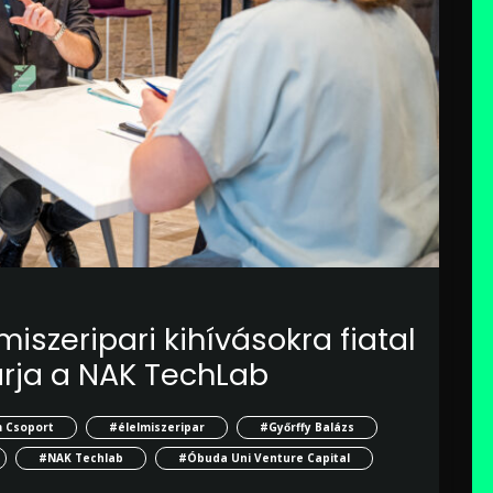
szeripari kihívásokra fiatal
várja a NAK TechLab
 Csoport
#élelmiszeripar
#Győrffy Balázs
#NAK Techlab
#Óbuda Uni Venture Capital