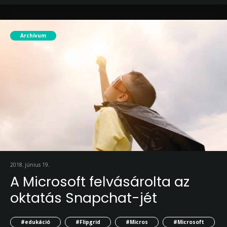
Archívum
2018. június 19.
A Microsoft felvásárolta az
oktatás Snapchat-jét
#edukáció
#Flipgrid
#Micros
#Microsoft