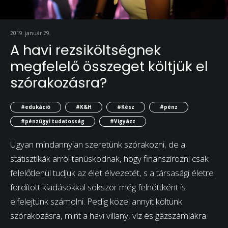
2019. január 29.
A havi rezsiköltségnek
megfelelő összeget költjük el
szórakozásra?
#edukáció
#K&H
#Kész
#pénz
#pénzügyi tudatosság
#Vigyázz
Ugyan mindannyian szeretünk szórakozni, de a
statisztikák arról tanúskodnak, hogy finanszírozni csak
felelőtlenül tudjuk az élet élvezetét, s a társasági életre
fordított kiadásokkal sokszor még felnőttként is
elfelejtünk számolni. Pedig közel annyit költünk
szórakozásra, mint a havi villany, víz és gázszámlákra.