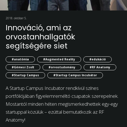
2018. október 5.
Innováció, ami az
orvostanhallgatók
segítségére siet
#anatómia
#Augmented Reality
#edukáció
#Gémesi Zsolt
#orvostudomány
#RF Anatomy
#Startup Campus
#Startup Campus Incubátor
A Startup Campus Incubator rendkívül színes
portfóliójában figyelemreméltó csapatok szerepelnek.
Mostantól minden héten megismerkedhettek egy-egy
startuppal közülük – ezúttal bemutatkozik az RF
Anatomy!