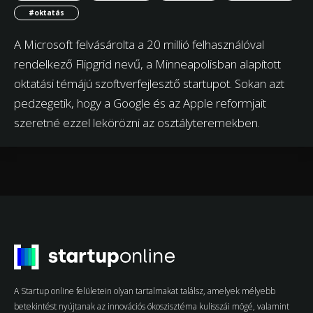
#oktatás
A Microsoft felvásárolta a 20 millió felhasználóval
rendelkező Flipgrid nevű, a Minneapolisban alapított
oktatási témájú szoftverfejlesztő startupot. Sokan azt
pedzegetik, hogy a Google és az Apple reformjait
szeretné ezzel lekörözni az osztályteremekben.
A Startup online felületein olyan tartalmakat találsz, amelyek mélyebb
betekintést nyújtanak az innovációs ökoszisztéma kulisszái mögé, valamint