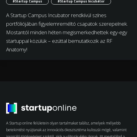
#Startup Campus
#Startup Campus Incubátor
A Startup Campus Incubator rendkívül színes
portfóliójában figyelemreméltó csapatok szerepelnek.
Mostantól minden héten megismerkedhettek egy-egy
startuppal közülük – ezúttal bemutatkozik az RF
Anatomy!
A Startup online felületein olyan tartalmakat találsz, amelyek mélyebb
betekintést nyújtanak az innovációs ökoszisztéma kulisszái mögé, valamint
inspiráló történeteket azoktól, akik a változás élén járnak. Itt megtalálod a