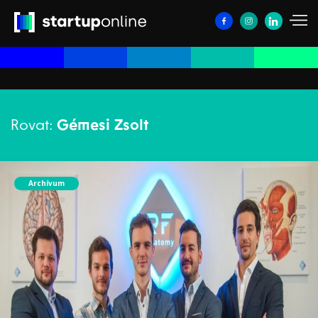
Rovat:
Gémesi Zsolt
Archívum