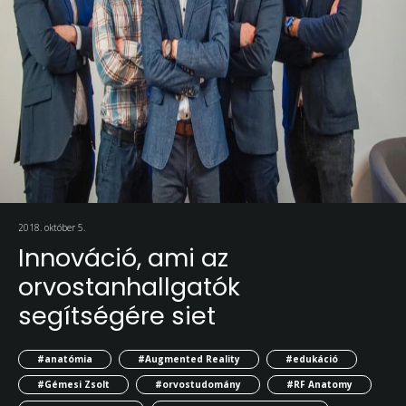
2018. október 5.
Innováció, ami az
orvostanhallgatók
segítségére siet
#anatómia
#Augmented Reality
#edukáció
#Gémesi Zsolt
#orvostudomány
#RF Anatomy