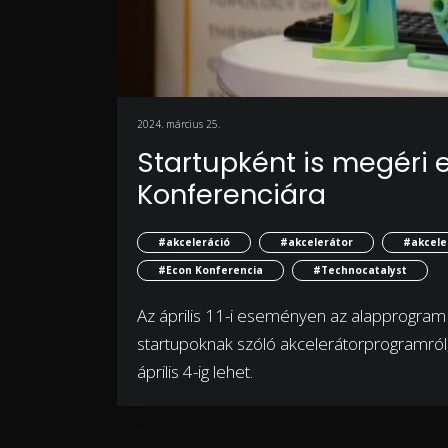
2024. március 25.
Startupként is megéri 
Konferenciára
#akceleráció
#akcelerátor
#akcele
#Econ Konferencia
#Technocatalyst
Az április 11-i eseményen az alapprogram 
startupoknak szóló akcelerátorprogramról, 
április 4-ig lehet.