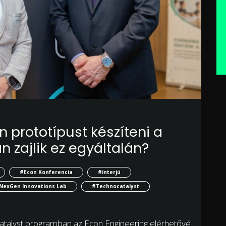
n prototípust készíteni a
 zajlik ez egyáltalán?
#Econ Konferencia
#interjú
NexGen Innovations Lab
#Technocatalyst
atalyst programban az Econ Engineering elérhetővé