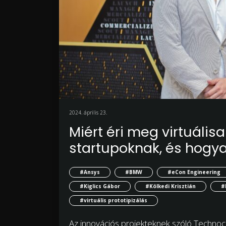
2024. április 23.
Miért éri meg virtuálisa
startupoknak, és hogyan
#Ansys
#BMW
#eCon Engineering
#Kiglics Gábor
#Kölkedi Krisztián
#
#virtuális prototipizálás
Az innovációs projekteknek szóló Technoc