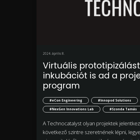
2024. április 8.
Virtuális prototipizálás
inkubációt is ad a pro
program
#eCon Engineering
#Innopod Solutions
#NexGen Innovations Lab
#Szonda Tamás
A Technocatalyst olyan projektek jelentkez
következő szintre szeretnének lépni, legye