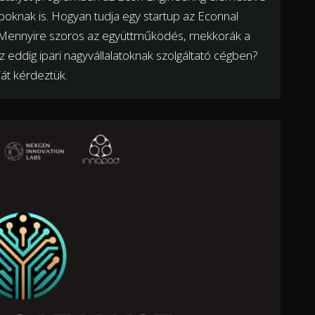
upoknak is. Hogyan tudja egy startup az Econnal
t? Mennyire szoros az együttműködés, mekkorák a
z eddig ipari nagyvállalatoknak szolgáltató cégben?
ját kérdeztük.