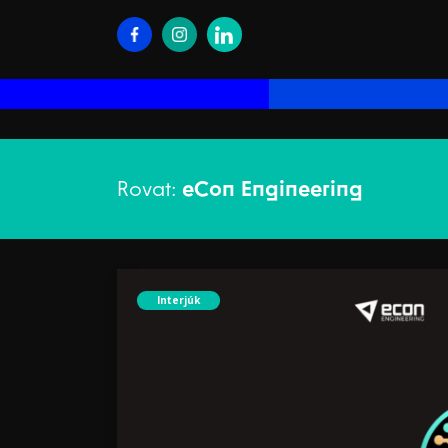
Rovat:
eCon Engineering
Interjúk