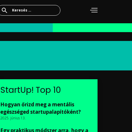
Keresés:
StartUp! Top 10
Hogyan őrizd meg a mentális
egészséged startupalapítóként?
2025. június 13.
Egy praktikus módszer arra, hogy a