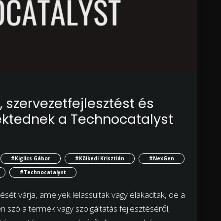
t, szervezetfejlesztést és
jektednek a Technocatalyst
#Kiglics Gábor
#Kölkedi Krisztián
#NexGen
#Technocatalyst
ését várja, amelyek lelassultak vagy elakadtak, de a
n szó a termék vagy szolgáltatás fejlesztéséről,