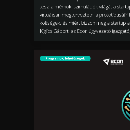
teszi a mérnöki szimulációk világát a start
virtuálisan megterveztetni a prototípusá
költségek, és miért bízzon meg a startup a
Kiglics Gábort, az Econ ügyvezető igazgató
Programok, lehetőségek