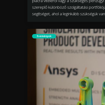
piacra viteléről vagy a szükséges pénzüg
szereplő különböző szolgáltatási portfóliój
segítséget, ahol a leginkább szükségük van
Események