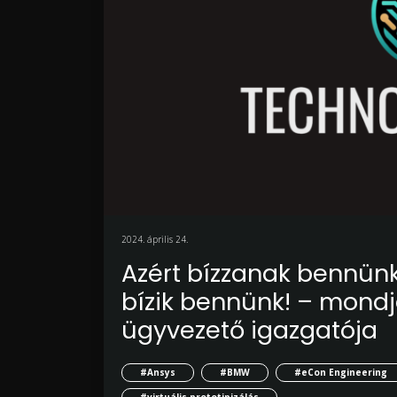
2024. április 24.
Azért bízzanak bennünk
bízik bennünk! – mondj
ügyvezető igazgatója
#Ansys
#BMW
#eCon Engineering
#virtuális prototipizálás