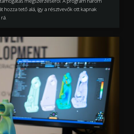
yi támogatás megszerzéséről. A program három
át hozza tető alá, így a résztvevők ott kapnak
 rá.