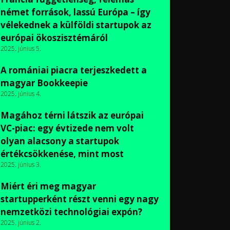
német források, lassú Európa – így
vélekednek a külföldi startupok az
európai ökoszisztémáról
2025. június 5.
A romániai piacra terjeszkedett a
magyar Bookkeepie
2025. június 4.
Magához térni látszik az európai
VC-piac: egy évtizede nem volt
olyan alacsony a startupok
értékcsökkenése, mint most
2025. június 3.
Miért éri meg magyar
startupperként részt venni egy nagy
nemzetközi technológiai expón?
2025. június 2.