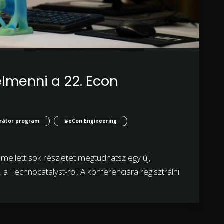
elmenni a 22. Econ
rátor program
#eCon Engineering
mellett sok részletet megtudhatsz egy új,
a Technocatalyst-ról. A konferenciára regisztrálni