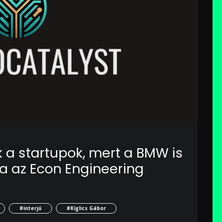
 a startupok, mert a BMW is
a az Econ Engineering
#interjú
#Kiglics Gábor