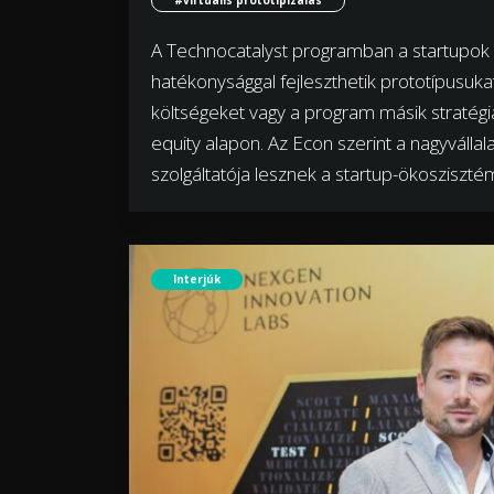
A Technocatalyst programban a startupok 
hatékonysággal fejleszthetik prototípusukat
költségeket vagy a program másik stratégiai
equity alapon. Az Econ szerint a nagyválla
szolgáltatója lesznek a startup-ökosziszté
Interjúk