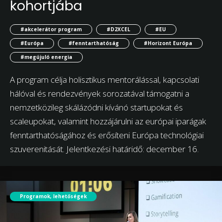
kohortjába
#akcelerátor program
#D2XCEL
#EU
#Európa
#fenntarthatóság
#Horizont Európa
#megújuló energia
A program célja holisztikus mentorálással, kapcsolati
hálóval és rendezvények sorozatával támogatni a
nemzetközileg skálázódni kívánó startupokat és
scaleupokat, valamint hozzájárulni az európai iparágak
fenntarthatóságához és erősíteni Európa technológiai
szuverenitását. Jelentkezési határidő: december 16.
Programok, lehetőségek