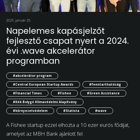
2025. január 29.
Napelemes kapásjelzőt
fejlesztő csapat nyert a 2024.
évi .wave akcelerátor
programban
#akcelerátor program
#Central European Startup Awards
#fenntarthatóság
#Financial Times
#Fishee
#Green Assistance
#Kék Bolygó Klímavédelmi Alapítvány
#környezetvédelem
#Statista
#wave
A Fishee startup ezzel elhozta a 10 ezer eurós fődíjat,
amelyet az MBH Bank ajánlott fel.