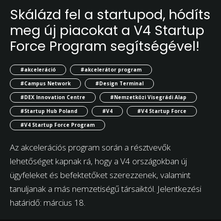
Skálázd fel a startupod, hódíts
meg új piacokat a V4 Startup
Force Program segítségével!
#akceleráció
#akcelerátor program
#Campus Network
#Design Terminal
#DEX Innovation Centre
#Nemzetközi Visegrádi Alap
#Startup Hub Poland
#V4
#V4 Startup Force
#V4 Startup Force Program
Az akcelerációs program során a résztvevők
lehetőséget kapnak rá, hogy a V4 országokban új
ügyfeleket és befektetőket szerezzenek, valamint
tanuljanak a más nemzetiségű társaiktól. Jelentkezési
határidő: március 18.