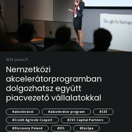
2024. június 27.
Nemzetközi
akcelerátorprogramban
dolgozhatsz együtt
piacvezető vállalatokkal
#akceleráció
#akcelerátor program
#CEE
#Credit Agricole Csoport
#CVC Capital Partners
#Discovery Poland
#EFL
#Európa