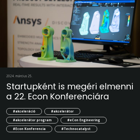
2024. március 25.
Startupként is megéri elmenni
a 22. Econ Konferenciára
#akceleráció
#akcelerátor
#akcelerátor program
#eCon Engineering
#Econ Konferencia
#Technocatalyst