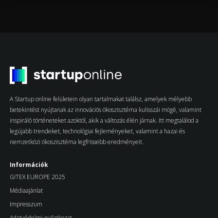
A Startup online felületein olyan tartalmakat találsz, amelyek mélyebb
betekintést nyújtanak az innovációs ökoszisztéma kulisszái mögé, valamint
inspiráló történeteket azoktól, akik a változás élén járnak. Itt megtalálod a
legújabb trendeket, technológiai fejleményeket, valamint a hazai és
nemzetközi ökoszisztéma legfrissebb eredményeit.
Információk
GITEX EUROPE 2025
Médiaajánlat
Impresszum
Adatvédelmi nyilatkozat