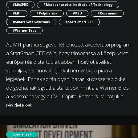
#MASPEX
#Massachusetts Institute of Technology
#MIT
#Polpharma
#PZU
#Rossmann
#Smart Soft Solutions
#StartSmart CEE
#Warner Bros
Az MIT partnerségével létrehozott akcelerátorprogram,
a StartSmart CEE célja, hogy támogassa a közép-kelet-
európai régió startupjait abban, hogy ötleteiket
validálják, és innovációjukkal nemzetközi piacra
lépjenek. Ennek során olyan iparági kulcsszereplőkkel
dolgozhatnak együtt a startupok, mint a a Warner Bros.,
a Rossmann vagy a CVC Capital Partners. Mutatjuk a
részleteket.
Események