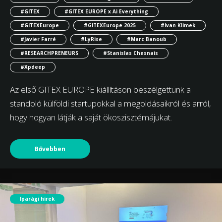
#GITEX
#GITEX EUROPE x Ai Everything
#GITEXEurope
#GITEXEurope 2025
#Ivan Klimek
#Javier Farré
#LyRise
#Marc Banoub
#RESEARCHPRENEURS
#Stanislas Chesnais
#Xpdeep
Az első GITEX EUROPE kiállításon beszélgettünk a
standoló külföldi startupokkal a megoldásaikról és arról,
hogy hogyan látják a saját ökoszisztémájukat.
Bővebben
Iparági hírek