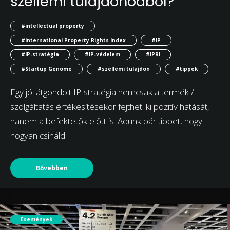
szellemi tulajdonodból?
#intellectual property
#International Property Rights Index
#IP
#IP-stratégia
#IP-védelem
#IPRI
#Startup Genome
#szellemi tulajdon
#tippek
Egy jól átgondolt IP-stratégia nemcsak a termék /
szolgáltatás értékesítésekor fejtheti ki pozitív hatását,
hanem a befektetők előtt is. Adunk pár tippet, hogy
hogyan csináld.
Bővebben
Események