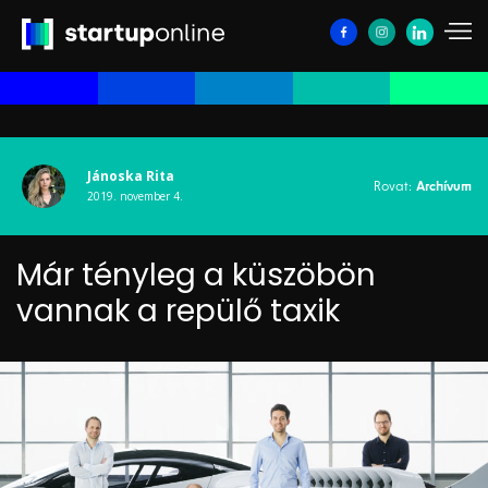
Jánoska Rita
Rovat:
Archívum
2019. november 4.
Már tényleg a küszöbön
vannak a repülő taxik