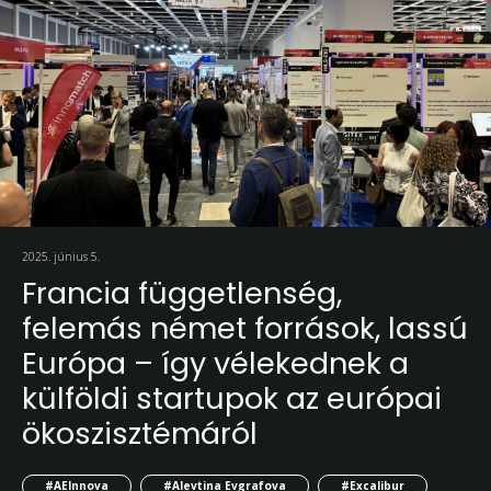
2025. június 5.
Francia függetlenség,
felemás német források, lassú
Európa – így vélekednek a
külföldi startupok az európai
ökoszisztémáról
#AEInnova
#Alevtina Evgrafova
#Excalibur