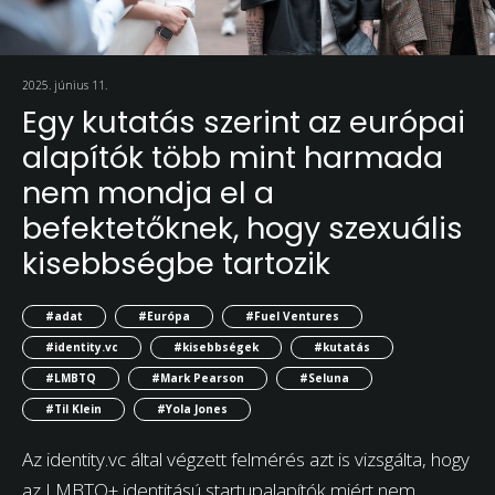
2025. június 11.
Egy kutatás szerint az európai
alapítók több mint harmada
nem mondja el a
befektetőknek, hogy szexuális
kisebbségbe tartozik
#adat
#Európa
#Fuel Ventures
#identity.vc
#kisebbségek
#kutatás
#LMBTQ
#Mark Pearson
#Seluna
#Til Klein
#Yola Jones
Az identity.vc által végzett felmérés azt is vizsgálta, hogy
az LMBTQ+ identitású startupalapítók miért nem