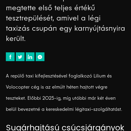
megtette első teljes értékű
tesztrepülését, amivel a légi
taxizás csupán egy karnyújtásnyira
került.
A repülő taxi kifejlesztésével foglalkozó Lilium és
Volocopter cég is az elmúlt héten hajtott végre
teszteket. Előbbi 2025-ig, míg utóbbi már két éven
belül bevezetné a kereskedelmi légitaxi-szolgáltatást.
Sugárhajtású csúcsjárgányok