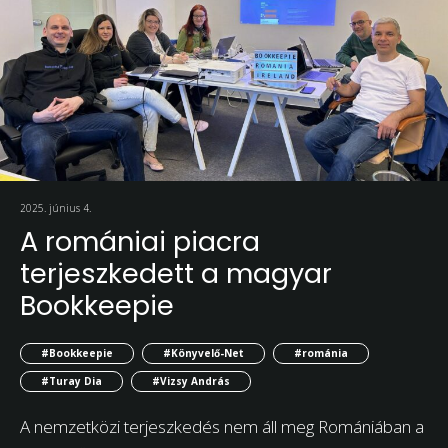
2025. június 4.
A romániai piacra
terjeszkedett a magyar
Bookkeepie
#Bookkeepie
#Könyvelő-Net
#románia
#Turay Dia
#Vizsy András
A nemzetközi terjeszkedés nem áll meg Romániában a