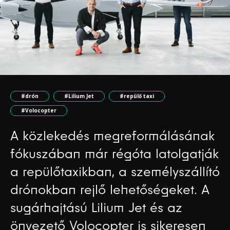
#drón
#Lilium Jet
#repülő taxi
#Volocopter
A közlekedés megreformálásának
fókuszában már régóta latolgatják
a repülőtaxikban, a személyszállító
drónokban rejlő lehetőségeket. A
sugárhajtású Lilium Jet és az
önvezető Volocopter is sikeresen