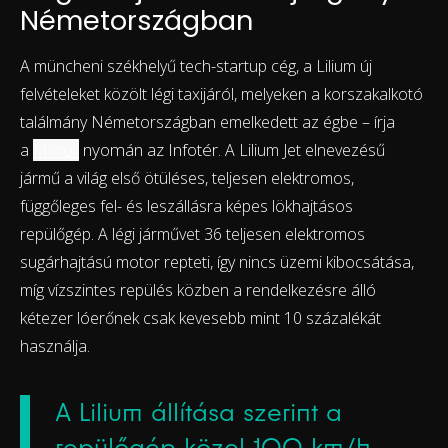
Németországban
A müncheni székhelyű tech-startup cég, a Lilium új
felvételeket közölt légi taxijáról, melyeken a korszakalkotó
találmány Németországban emelkedett az égbe – írja
nyomán az Infotér
a
Mirror
.
A Lilium Jet elnevezésű
jármű a világ első ötüléses, teljesen elektromos,
függőleges fel- és leszállásra képes lökhajtásos
repülőgép. A légi járművet 36 teljesen elektromos
sugárhajtású motor repteti, így nincs üzemi kibocsátása,
míg vízszintes repülés közben a rendelkezésre álló
kétezer lóerőnek csak kevesebb mint 10 százalékát
használja.
A Lilium állítása szerint a
repülőgép közel 100 km/h