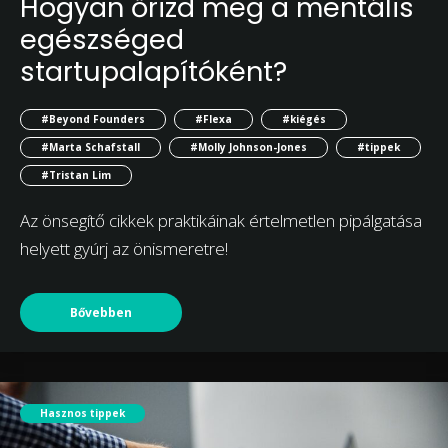
Hogyan őrizd meg a mentális
egészséged
startupalapítóként?
#Beyond Founders
#Flexa
#kiégés
#Marta Schafstall
#Molly Johnson-Jones
#tippek
#Tristan Lim
Az önsegítő cikkek praktikáinak értelmetlen pipálgatása
helyett gyúrj az önismeretre!
Bővebben
Hasznos tippek