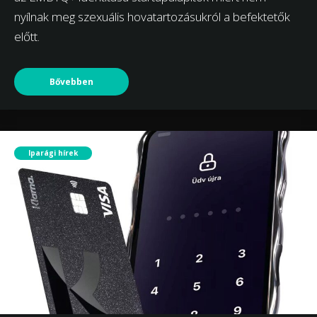
nyílnak meg szexuális hovatartozásukról a befektetők
előtt.
Bővebben
Iparági hírek