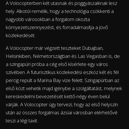
A Volocopterben két utasnak és poggyászaiknak lesz
hely. Alkotói remélik, hogy a technológia csökkenti a
nagyobb városokban a forgalom okozta
környezetszennyezést, és forradalmasítja a jövő
közlekedését.
A Volocopter már végzett teszteket Dubajban,
Helsinkiben, Németországban és Las Vegasban is, de
a szingapúri próba a cég első kísérlete egy város
szívében. A futurisztikus közlekedési eszköz két és fél
percig repült a Marina Bay vize felett. Szingapúrban az
első közt vehetik majd igénybe a szolgáltatást, melynek
kereskedelmi bevezetését kettő-négy éven belül
várják. A Volocopter úgy tervezi, hogy az első helyszín
után az összes forgalmas ázsiai városban elérhetővé
teszi a légi taxit.