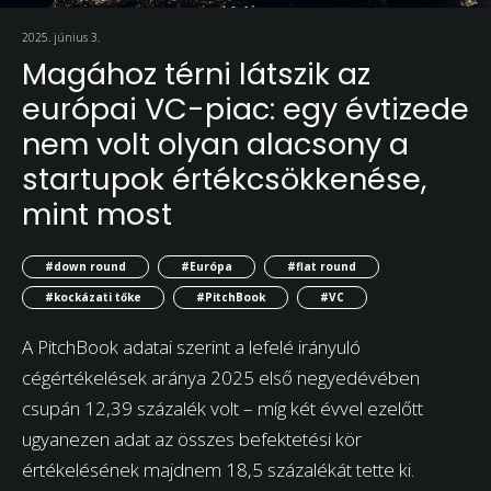
2025. június 3.
Magához térni látszik az
európai VC-piac: egy évtizede
nem volt olyan alacsony a
startupok értékcsökkenése,
mint most
#down round
#Európa
#flat round
#kockázati tőke
#PitchBook
#VC
A PitchBook adatai szerint a lefelé irányuló
cégértékelések aránya 2025 első negyedévében
csupán 12,39 százalék volt – míg két évvel ezelőtt
ugyanezen adat az összes befektetési kör
értékelésének majdnem 18,5 százalékát tette ki.