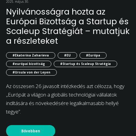
2025. május 30.
Nyilvánosságra hozta az
Európai Bizottság a Startup és
Scaleup Stratégiát – mutatjuk
a részleteket
#Ekaterina Zaharieva
#EU
#Európa
#európai bizottság
#Startup és Scaleup Stratégia
#Ursula von der Leyen
Az összesen 26 javasolt intézkedés azt célozza, hogy
„Európát a világon a globális technológiai vállalatok
indítására és növekedésére legalkalmasabb hellyé
tegye”.
Bővebben