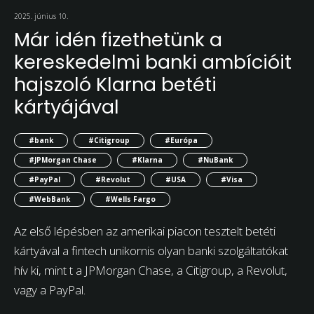
2025. június 10.
Már idén fizethetünk a
kereskedelmi banki ambícióit
hajszoló Klarna betéti
kártyájával
#bank
#Citigroup
#Európa
#JPMorgan Chase
#Klarna
#NuBank
#PayPal
#Revolut
#USA
#Visa
#WebBank
#Wells Fargo
Az első lépésben az amerikai piacon tesztelt betéti
kártyával a fintech unikornis olyan banki szolgáltatókat
hív ki, mint t a JPMorgan Chase, a Citigroup, a Revolut,
vagy a PayPal.