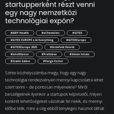
startupperként részt venni
egy nagy nemzetközi
technológiai expón?
#AIDY Health
#eChemicles
#GITEX
#GITEX EUROPE x Ai Everything
#GITEXEurope
#GITEXEurope 2025
#Grünfeld Henrik
#IntelliSense
#Prefixbox
#Simon István
#Szabó Gábor
#Varga Eszter
Szinte közhelyszámba megy, hogy egy nagy
technológiai rendezvényen mennyi kapcsolatra lehet
szert tenni – de pontosan milyenekre? Miről
beszélgetnek ilyenkor a startupok képviselői, milyen
konkrét lehetőségeket vázolnak fel nekik, és mennyi
időbe telik, mire a cég ebből tényleges hasznot láthat.