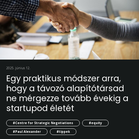
2025. június 12.
Egy praktikus módszer arra,
hogy a távozó alapítótársad
ne mérgezze tovább évekig a
startupod életét
#Centre for Strategic Negotiations
#equity
#Paul Alexander
#tippek