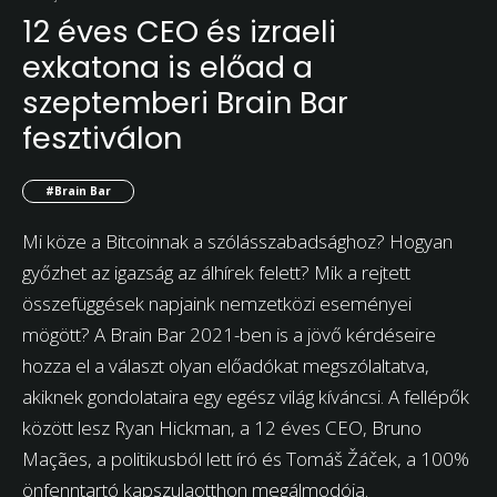
12 éves CEO és izraeli
exkatona is előad a
szeptemberi Brain Bar
fesztiválon
#Brain Bar
Mi köze a Bitcoinnak a szólásszabadsághoz? Hogyan
győzhet az igazság az álhírek felett? Mik a rejtett
összefüggések napjaink nemzetközi eseményei
mögött? A Brain Bar 2021-ben is a jövő kérdéseire
hozza el a választ olyan előadókat megszólaltatva,
akiknek gondolataira egy egész világ kíváncsi. A fellépők
között lesz Ryan Hickman, a 12 éves CEO, Bruno
Maçães, a politikusból lett író és Tomáš Žáček, a 100%
önfenntartó kapszulaotthon megálmodója.