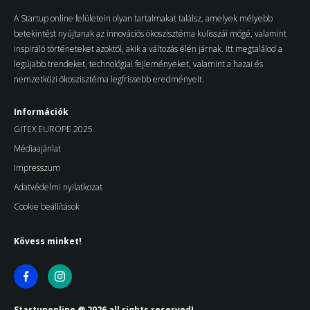
A Startup online felületein olyan tartalmakat találsz, amelyek mélyebb
betekintést nyújtanak az innovációs ökoszisztéma kulisszái mögé, valamint
inspiráló történeteket azoktól, akik a változás élén járnak. Itt megtalálod a
legújabb trendeket, technológiai fejleményeket, valamint a hazai és
nemzetközi ökoszisztéma legfrissebb eredményeit.
Információk
GITEX EUROPE 2025
Médiaajánlat
Impresszum
Adatvédelmi nyilatkozat
Cookie beállítások
Kövess minket!
Startuponline @ 2026 all rights reserved!